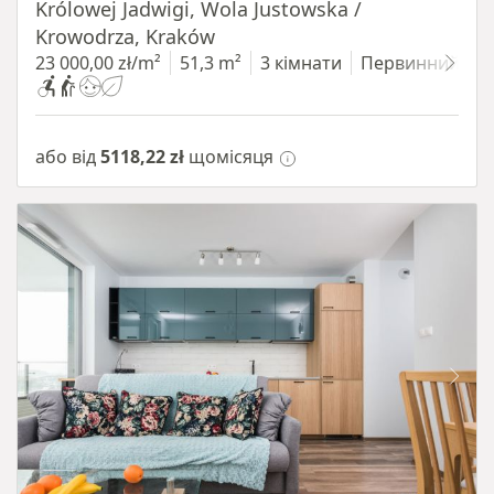
Królowej Jadwigi, Wola Justowska /
Krowodrza, Kraków
23 000,00 zł/m²
51,3 m²
3 кімнати
Первинний
або від
5118,22 zł
щомісяця