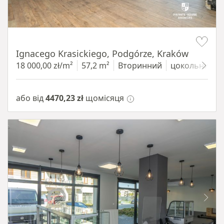
Item 1 of 11
Ignacego Krasickiego, Podgórze, Kraków
18 000,00 zł/m²
57,2 m²
Вторинний
цокольний п
або від
4470,23 zł
щомісяця