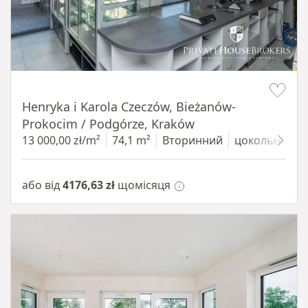
Item 1 of 10
Henryka i Karola Czeczów, Bieżanów-
Prokocim / Podgórze, Kraków
13 000,00 zł/m²
74,1 m²
Вторинний
цокольний п
або від
4176,63 zł
щомісяця