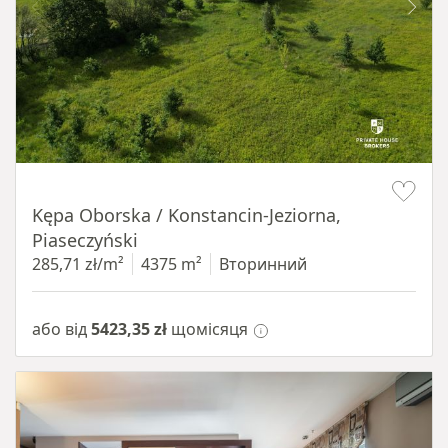
Item 1 of 8
Kępa Oborska / Konstancin-Jeziorna,
Piaseczyński
285,71 zł/m²
4375 m²
Вторинний
або від
5423,35 zł
щомісяця