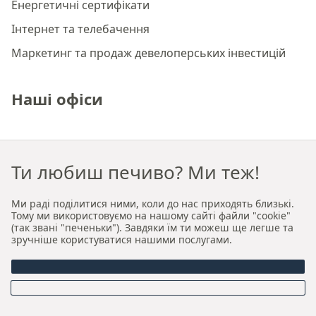
Енергетичні сертифікати
Інтернет та телебачення
Маркетинг та продаж девелоперських інвестицій
Наші офіси
Преміальне агентство нерухомості Краків
Ти любиш печиво? Ми теж!
Преміальне агентство нерухомості Вроцлав
Ми раді поділитися ними, коли до нас приходять близькі.
Про нас
Тому ми використовуємо на нашому сайті файли "cookie"
(так звані "печеньки"). Завдяки їм ти можеш ще легше та
зручніше користуватися нашими послугами.
Хто ми
Наша авторська модель продажу та оренди
Керівництво