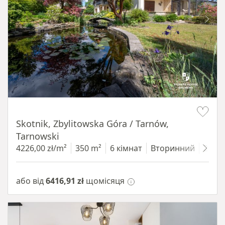
Item 1 of 18
Skotnik, Zbylitowska Góra / Tarnów,
Tarnowski
4226,00 zł/m²
350 m²
6 кімнат
Вторинний
2200
або від
6416,91 zł
щомісяця