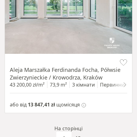
Item 1 of 14
Aleja Marszałka Ferdinanda Focha, Półwsie
Zwierzynieckie / Krowodrza, Kraków
43 200,00 zł/m²
73,9 m²
3 кімнати
Первинний
1
або від
13 847,41 zł
щомісяця
На сторінці