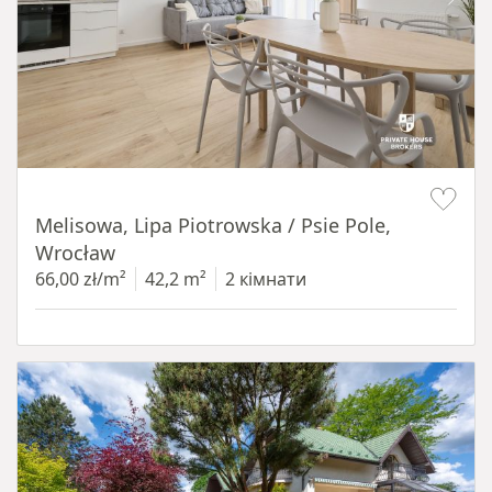
Item 1 of 19
Melisowa, Lipa Piotrowska / Psie Pole,
Wrocław
66,00 zł/m²
42,2 m²
2 кімнати