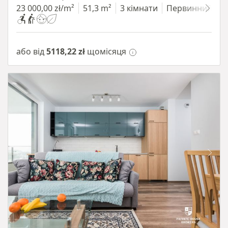
23 000,00 zł/m²
51,3 m²
3 кімнати
Первинний
або від
5118,22 zł
щомісяця