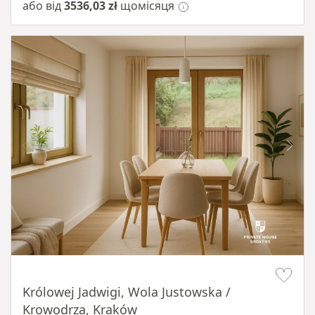
або від
3536,03 zł
щомісяця
Item 1 of 10
Królowej Jadwigi, Wola Justowska /
Krowodrza, Kraków