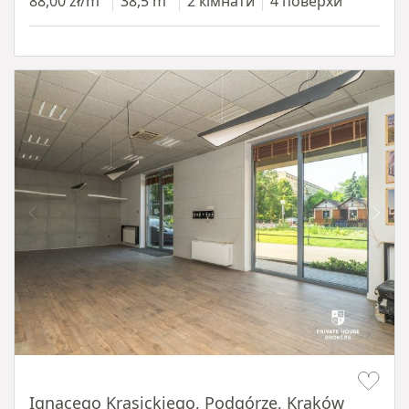
88,00 zł/m²
38,5 m²
2 кімнати
4 поверхи
Item 1 of 11
Ignacego Krasickiego, Podgórze, Kraków