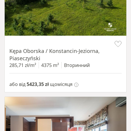
Item 1 of 8
Kępa Oborska / Konstancin-Jeziorna,
Piaseczyński
285,71 zł/m²
4375 m²
Вторинний
або від
5423,35 zł
щомісяця