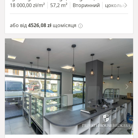
18 000,00 zł/m²
57,2 m²
Вторинний
цокольний п
або від
4526,08 zł
щомісяця
Item 1 of 10