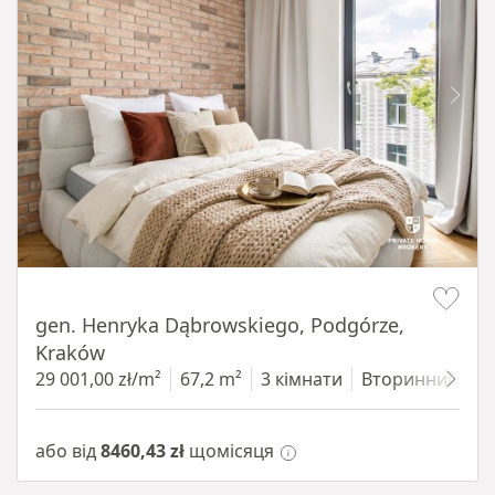
Item 1 of 9
gen. Henryka Dąbrowskiego, Podgórze,
Kraków
29 001,00 zł/m²
67,2 m²
3 кімнати
Вторинний
3
або від
8460,43 zł
щомісяця