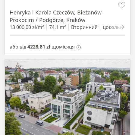
Henryka i Karola Czeczów, Bieżanów-
Prokocim / Podgórze, Kraków
13 000,00 zł/m²
74,1 m²
Вторинний
цокольний п
або від
4228,81 zł
щомісяця