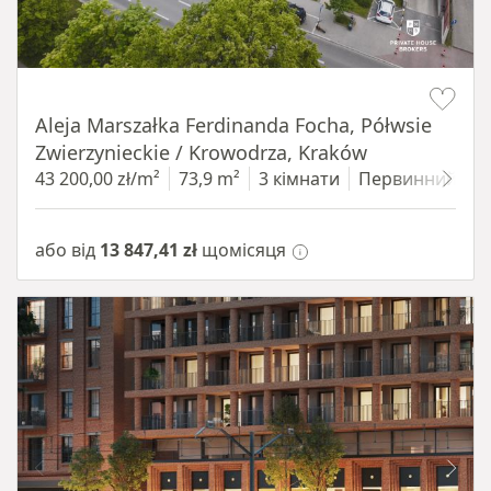
Item 1 of 11
Aleja Marszałka Ferdinanda Focha, Półwsie
Zwierzynieckie / Krowodrza, Kraków
43 200,00 zł/m²
73,9 m²
3 кімнати
Первинний
1
або від
13 847,41 zł
щомісяця