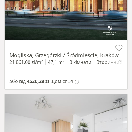
Item 1 of 8
Mogilska, Grzegórzki / Śródmieście, Kraków
21 861,00 zł/m²
47,1 m²
3 кімнати
Вторинний
4
або від
4520,28 zł
щомісяця