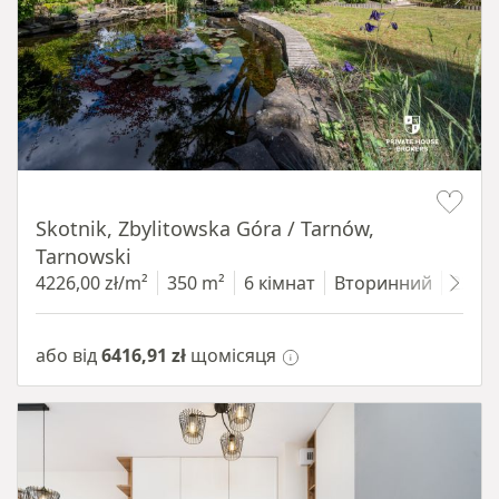
Item 1 of 18
Skotnik, Zbylitowska Góra / Tarnów,
Tarnowski
4226,00 zł/m²
350 m²
6 кімнат
Вторинний
2200
або від
6416,91 zł
щомісяця