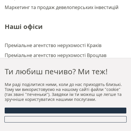
Маркетинг та продаж девелоперських інвестицій
Наші офіси
Преміальне агентство нерухомості Краків
Преміальне агентство нерухомості Вроцлав
Ти любиш печиво? Ми теж!
Про нас
Ми раді поділитися ними, коли до нас приходять близькі.
Тому ми використовуємо на нашому сайті файли "cookie"
Хто ми
(так звані "печеньки"). Завдяки їм ти можеш ще легше та
зручніше користуватися нашими послугами.
Наша авторська модель продажу та оренди
Керівництво