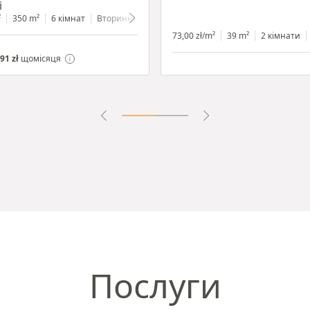
i
²
350 m²
6 кімнат
Вторинний
2200 m²
73,00 zł/m²
39 m²
2 кімнати
91 zł
щомісяця
Послуги