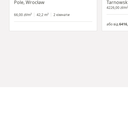
Pole, Wrocław
Tarnowsk
4226,00 zł/m
66,00 zł/m²
42,2 m²
2 кімнати
або від
6416,
Item 1 of 2