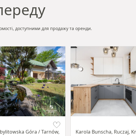
переду
омості, доступними для продажу та оренди.
Item 1 of 12
Zbylitowska Góra / Tarnów,
Karola Bunscha, Ruczaj, 