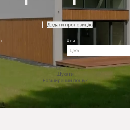
Додати пропозицію
і
Ціна
Шукати
Розширений пошук