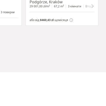
Podgórze, Kraków
29 001,00 zł/m²
67,2 m²
3 кімнати
Вторинний
3 поверхи
або від
8460,43 zł
щомісяця