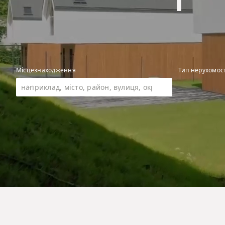
Місцезнаходження
Тип нерухомост