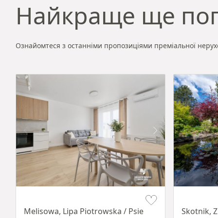
Найкраще ще по
Ознайомтеся з останніми пропозиціями преміальної нерух
Item 1 of 19
Item 1 of 18
Melisowa, Lipa Piotrowska / Psie
Skotnik, 