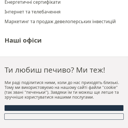
Енергетичні сертифікати
Інтернет та телебачення
Маркетинг та продаж девелоперських інвестицій
Наші офіси
Преміальне агентство нерухомості Краків
Ти любиш печиво? Ми теж!
Преміальне агентство нерухомості Вроцлав
Ми раді поділитися ними, коли до нас приходять близькі.
Про нас
Тому ми використовуємо на нашому сайті файли "cookie"
(так звані "печеньки"). Завдяки їм ти можеш ще легше та
зручніше користуватися нашими послугами.
Хто ми
Наша авторська модель продажу та оренди
Керівництво