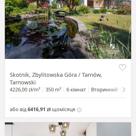
Item 1 of 18
Skotnik, Zbylitowska Góra / Tarnów,
Tarnowski
4226,00 zł/m²
350 m²
6 кімнат
Вторинний
2200
або від
6416,91 zł
щомісяця