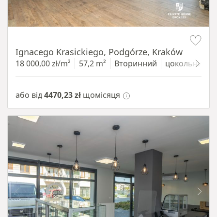
Item 1 of 11
Ignacego Krasickiego, Podgórze, Kraków
18 000,00 zł/m²
57,2 m²
Вторинний
цокольний п
або від
4470,23 zł
щомісяця