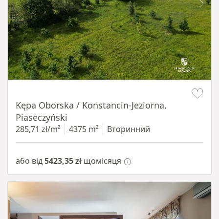
Item 1 of 8
Kępa Oborska / Konstancin-Jeziorna,
Piaseczyński
285,71 zł/m²
4375 m²
Вторинний
або від
5423,35 zł
щомісяця