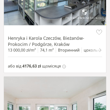
Item 1 of 10
Henryka i Karola Czeczów, Bieżanów-
Prokocim / Podgórze, Kraków
13 000,00 zł/m²
74,1 m²
Вторинний
цокольний п
або від
4176,63 zł
щомісяця