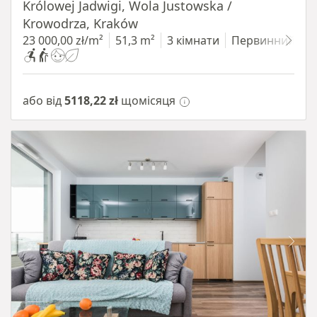
Królowej Jadwigi, Wola Justowska /
Krowodrza, Kraków
23 000,00 zł/m²
51,3 m²
3 кімнати
Первинний
або від
5118,22 zł
щомісяця