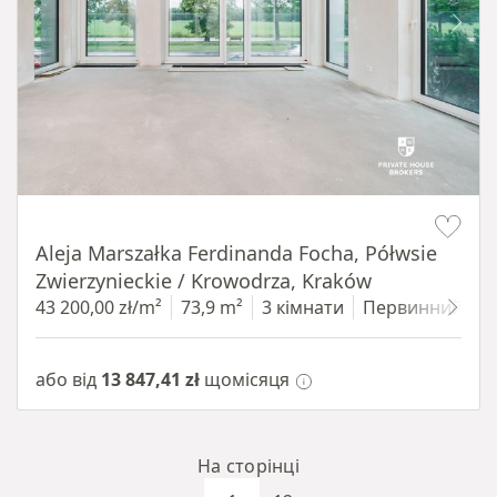
Item 1 of 14
Aleja Marszałka Ferdinanda Focha, Półwsie
Zwierzynieckie / Krowodrza, Kraków
43 200,00 zł/m²
73,9 m²
3 кімнати
Первинний
1
або від
13 847,41 zł
щомісяця
На сторінці