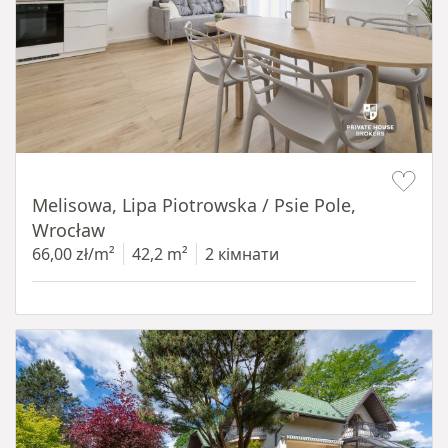
Item 1 of 19
Melisowa, Lipa Piotrowska / Psie Pole,
Wrocław
66,00 zł/m²
42,2 m²
2 кімнати