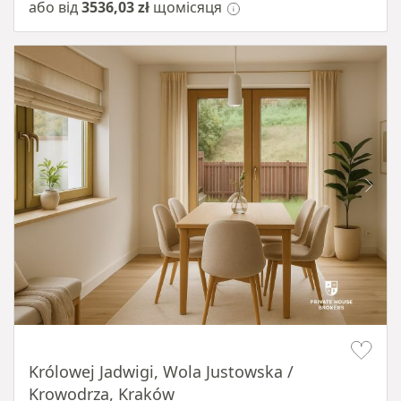
або від
3536,03 zł
щомісяця
Item 1 of 10
Królowej Jadwigi, Wola Justowska /
Krowodrza, Kraków