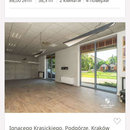
88,00 zł/m²
38,5 m²
2 кімнати
4 поверхи
Item 1 of 11
Ignacego Krasickiego, Podgórze, Kraków