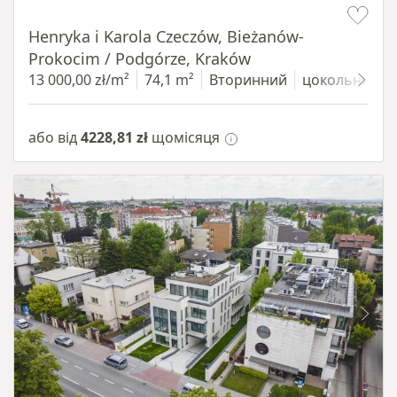
Henryka i Karola Czeczów, Bieżanów-
Prokocim / Podgórze, Kraków
13 000,00 zł/m²
74,1 m²
Вторинний
цокольний п
або від
4228,81 zł
щомісяця