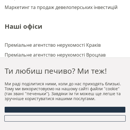
Маркетинг та продаж девелоперських інвестицій
Наші офіси
Преміальне агентство нерухомості Краків
Преміальне агентство нерухомості Вроцлав
Ти любиш печиво? Ми теж!
Про нас
Ми раді поділитися ними, коли до нас приходять близькі.
Тому ми використовуємо на нашому сайті файли "cookie"
Хто ми
(так звані "печеньки"). Завдяки їм ти можеш ще легше та
зручніше користуватися нашими послугами.
Наша авторська модель продажу та оренди
Керівництво