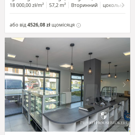
18 000,00 zł/m²
57,2 m²
Вторинний
цокольний п
або від
4526,08 zł
щомісяця
Item 1 of 10