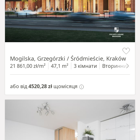
Item 1 of 8
Mogilska, Grzegórzki / Śródmieście, Kraków
21 861,00 zł/m²
47,1 m²
3 кімнати
Вторинний
4
або від
4520,28 zł
щомісяця