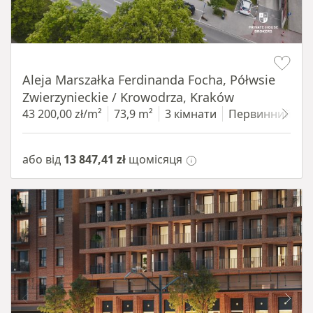
Item 1 of 11
Aleja Marszałka Ferdinanda Focha, Półwsie
Zwierzynieckie / Krowodrza, Kraków
43 200,00 zł/m²
73,9 m²
3 кімнати
Первинний
1
або від
13 847,41 zł
щомісяця