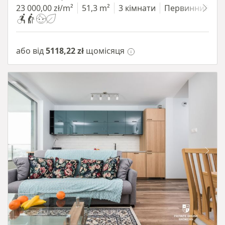
23 000,00 zł/m²
51,3 m²
3 кімнати
Первинний
або від
5118,22 zł
щомісяця