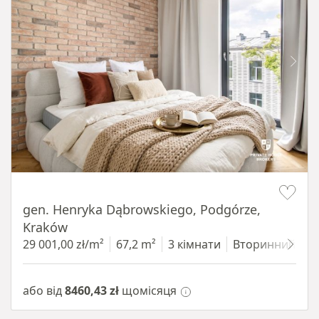
Item 1 of 9
gen. Henryka Dąbrowskiego, Podgórze,
Kraków
29 001,00 zł/m²
67,2 m²
3 кімнати
Вторинний
3
або від
8460,43 zł
щомісяця