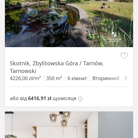
Item 1 of 18
Skotnik, Zbylitowska Góra / Tarnów,
Tarnowski
4226,00 zł/m²
350 m²
6 кімнат
Вторинний
2200
або від
6416,91 zł
щомісяця