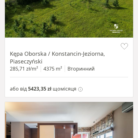
Item 1 of 8
Kępa Oborska / Konstancin-Jeziorna,
Piaseczyński
285,71 zł/m²
4375 m²
Вторинний
або від
5423,35 zł
щомісяця