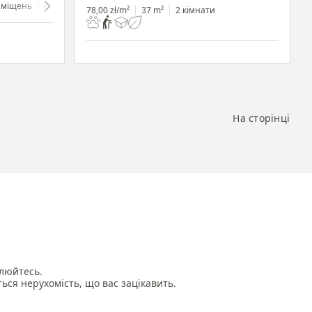
иміщень
Вторинний
цокольний поверх
з вітриною
78,00 zł/m²
37 m²
2 кімнати
На сторінці
люйтесь.

ться нерухомість, що вас зацікавить.