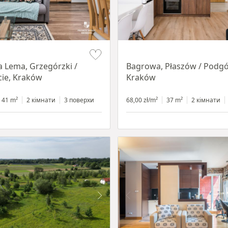
Item 1 of 14
a Lema, Grzegórzki /
Bagrowa, Płaszów / Podgó
ie, Kraków
Kraków
41 m²
2 кімнати
3 поверхи
68,00 zł/m²
37 m²
2 кімнати