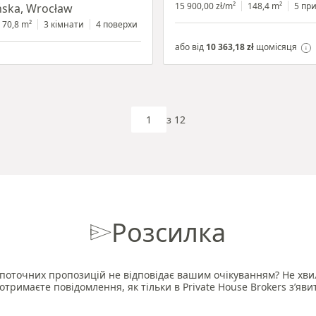
15 900,00 zł/m²
148,4 m²
5 пр
ńska, Wrocław
ольний поверх
70,8 m²
3 кімнати
з вітриною
4 поверхи
або від
10 363,18 zł
щомісяця
з 12
Розсилка
поточних пропозицій не відповідає вашим очікуванням? Не хви
отримаєте повідомлення, як тільки в Private House Brokers з’яви