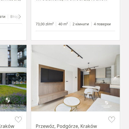
ати
Вторинний
4 поверхи
73,00 zł/m²
40 m²
2 кімнати
4 поверхи
Item 1 of 11
Kraków
Przewóz, Podgórze, Kraków