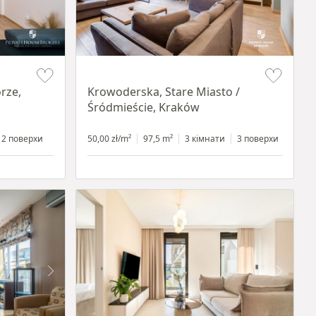
Item 1 of 18
rze,
Krowoderska, Stare Miasto /
Śródmieście, Kraków
2 поверхи
50,00 zł/m²
97,5 m²
3 кімнати
3 поверхи