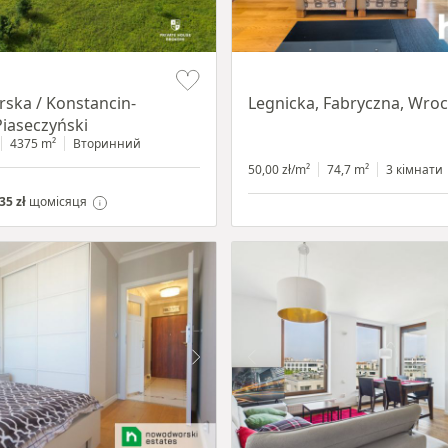
Item 1 of 15
ska / Konstancin-
Legnicka, Fabryczna, Wro
Piaseczyński
4375 m²
Вторинний
50,00 zł/m²
74,7 m²
3 кімнати
35 zł
щомісяця