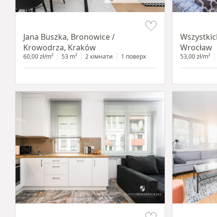
Item 1 of 14
Item 1 of 14
Jana Buszka, Bronowice /
Wszystkic
Krowodrza, Kraków
Wrocław
60,00 zł/m²
53 m²
2 кімнати
1 поверх
53,00 zł/m²
Item 1 of 11
Item 1 of 12