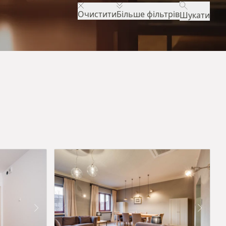
Очистити
Більше фільтрів
Шукати