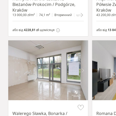
Bieżanów-Prokocim / Podgórze,
Półwsie Z
Kraków
Kraków
13 000,00 zł/m²
74,1 m²
Вторинний
цокольний поверх
43 200,00 zł/
з вітр
або від
4228,81 zł
щомісяця
або від
13 84
Item 1 of 5
Item 1 of 19
Walerego Sławka, Bonarka /
Romana D