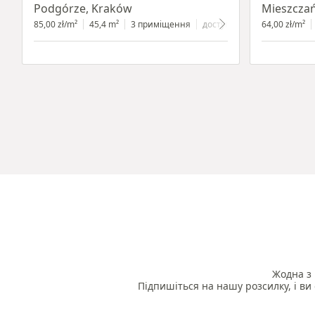
Podgórze, Kraków
Mieszcza
85,00 zł/m²
45,4 m²
3 приміщення
доступно з 1.07.2024
64,00 zł/m²
цок
Жодна з 
Підпишіться на нашу розсилку, і ви 