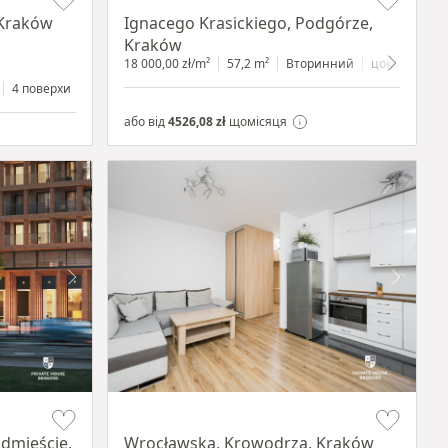
 Kraków
Ignacego Krasickiego, Podgórze,
Kraków
18 000,00 zł/m²
57,2 m²
Вторинний
цокольний п
4 поверхи
або від
4526,08 zł
щомісяця
Item 1 of 15
ódmieście,
Wrocławska, Krowodrza, Kraków