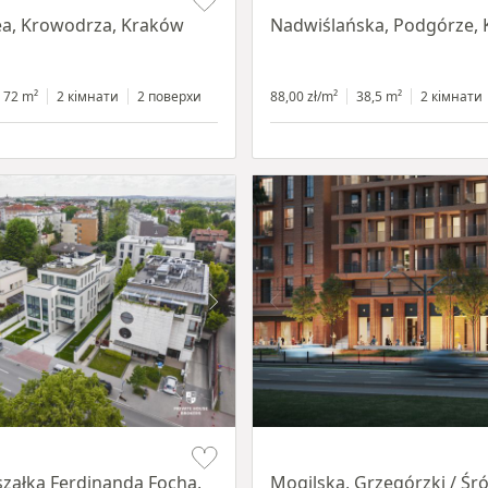
Lea, Krowodrza, Kraków
Nadwiślańska, Podgórze,
72 m²
2 кімнати
2 поверхи
88,00 zł/m²
38,5 m²
2 кімнати
Item 1 of 8
szałka Ferdinanda Focha,
Mogilska, Grzegórzki / Śr