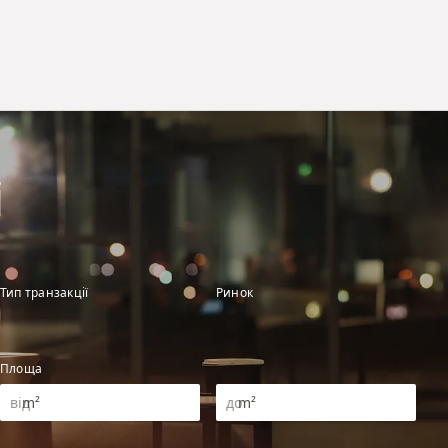
і
Тип транзакції
Ринок
Площа
m²
m²