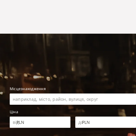
Місцезнаходження
Ціна
PLN
PLN