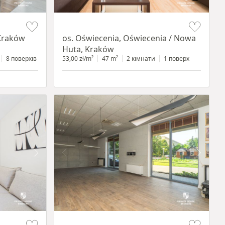
Item 1 of 12
Kraków
os. Oświecenia, Oświecenia / Nowa
Huta, Kraków
8 поверхів
53,00 zł/m²
47 m²
2 кімнати
1 поверх
Item 1 of 11