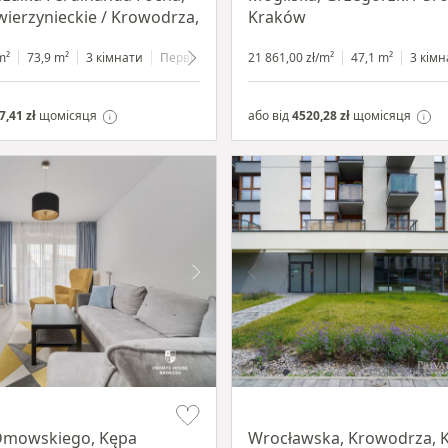
wierzynieckie / Krowodrza,
Kraków
m²
иною
73,9 m²
3 кімнати
Первинний
1 поверх
21 861,00 zł/m²
47,1 m²
3 кімн
7,41 zł
щомісяця
або від
4520,28 zł
щомісяця
Item 1 of 9
mowskiego, Kępa
Wrocławska, Krowodrza, 