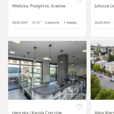
Wielicka, Podgórze, Kraków
Juliusza 
58,00 zł/m²
57 m²
3 кімнати
1 поверх
36,00 zł/m²
Item 1 of 10
Item 1 of 11
Henryka i Karola Czeczów,
Aleja Mar