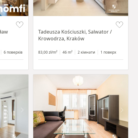
Item 1 of 12
cław
Tadeusza Kościuszki, Salwator /
Krowodrza, Kraków
6 поверхів
83,00 zł/m²
46 m²
2 кімнати
1 поверх