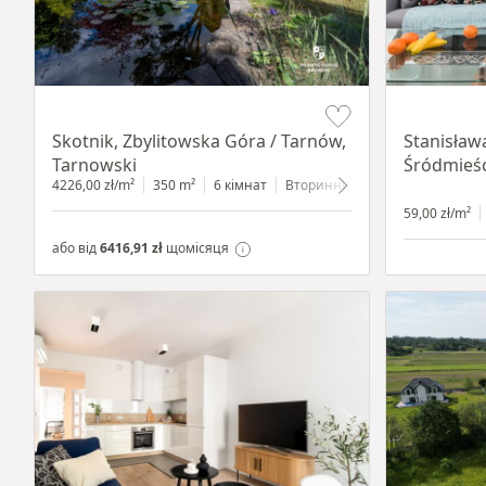
Item 1 of 18
Item 1 of 13
Skotnik, Zbylitowska Góra / Tarnów,
Stanisław
Tarnowski
Śródmieśc
4226,00 zł/m²
350 m²
6 кімнат
Вторинний
2200 m²
59,00 zł/m²
або від
6416,91 zł
щомісяця