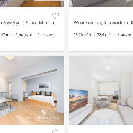
Item 1 of 11
h Świętych, Stare Miasto,
Wrocławska, Krowodrza, 
47 m²
2 кімнати
5 поверхів
58,00 zł/m²
72,4 m²
4 кімнати
Item 1 of 13