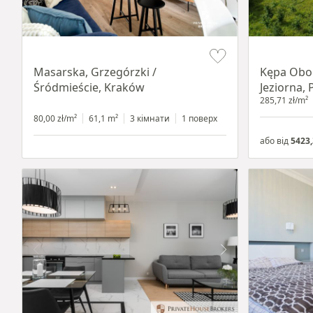
Item 1 of 16
Item 1 of 8
Masarska, Grzegórzki /
Kępa Obor
Śródmieście, Kraków
Jeziorna, 
285,71 zł/m²
80,00 zł/m²
61,1 m²
3 кімнати
1 поверх
або від
5423,