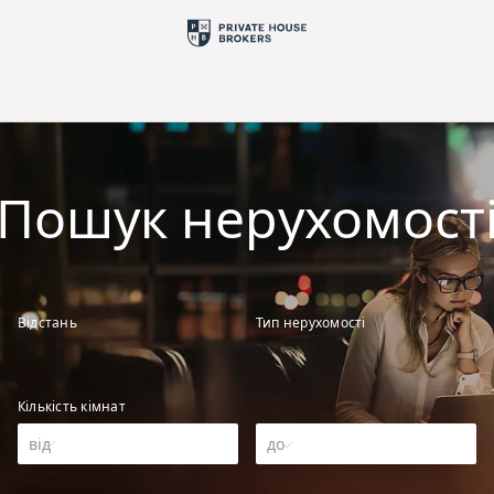
Пошук нерухомост
Відстань
Тип нерухомості
Кількість кімнат