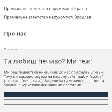
Преміальне агентство нерухомості Краків
Преміальне агентство нерухомості Вроцлав
Про нас
Хто ми
Наша авторська модель продажу та оренди
Ти любиш печиво? Ми теж!
Керівництво
Ми раді поділитися ними, коли до нас приходять близькі.
Тому ми використовуємо на нашому сайті файли "cookie"
(так звані "печеньки"). Завдяки їм ти можеш ще легше та
Можливості
зручніше користуватися нашими послугами.
Онлайн-оцінка нерухомості
Гарантований продаж нерухомості