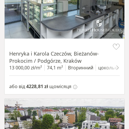
Item 1 of 10
Henryka i Karola Czeczów, Bieżanów-
Prokocim / Podgórze, Kraków
13 000,00 zł/m²
74,1 m²
Вторинний
цокольний п
або від
4228,81 zł
щомісяця