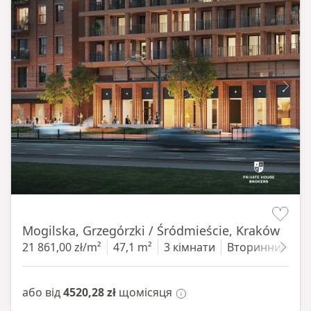
Item 1 of 8
Mogilska, Grzegórzki / Śródmieście, Kraków
21 861,00 zł/m²
47,1 m²
3 кімнати
Вторинний
4
або від
4520,28 zł
щомісяця