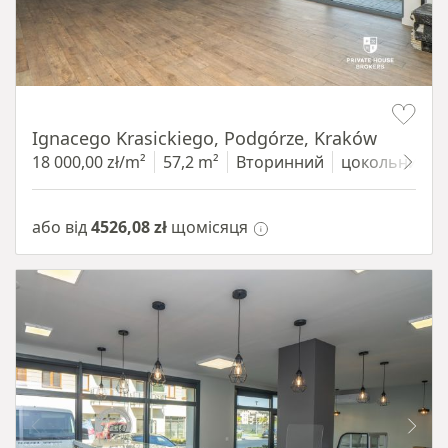
Item 1 of 11
Ignacego Krasickiego, Podgórze, Kraków
18 000,00 zł/m²
57,2 m²
Вторинний
цокольний п
або від
4526,08 zł
щомісяця