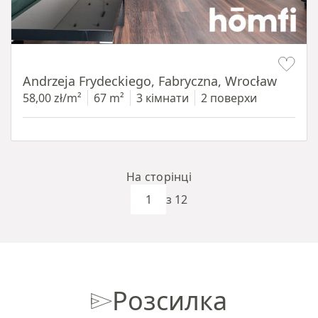
Item 1 of 17
Andrzeja Frydeckiego, Fabryczna, Wrocław
58,00 zł/m²
67 m²
3 кімнати
2 поверхи
На сторінці
з 12
Розсилка