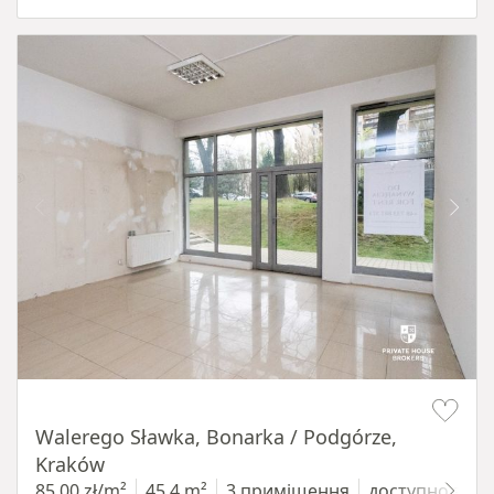
Item 1 of 5
Walerego Sławka, Bonarka / Podgórze,
Kraków
85,00 zł/m²
45,4 m²
3 приміщення
доступно з 1.0