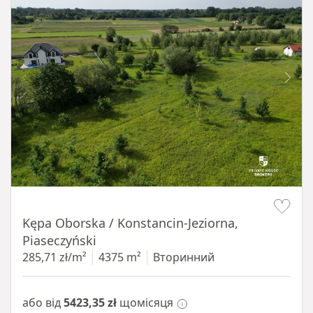
Item 1 of 8
Kępa Oborska / Konstancin-Jeziorna,
Piaseczyński
285,71 zł/m²
4375 m²
Вторинний
або від
5423,35 zł
щомісяця