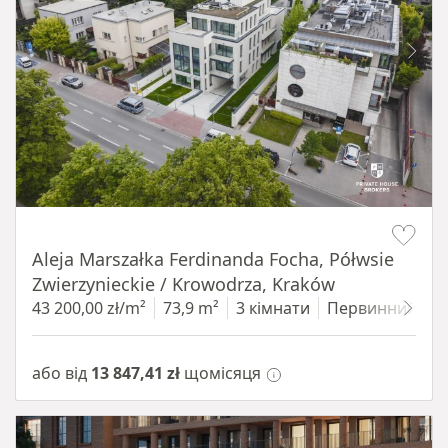
Item 1 of 11
Aleja Marszałka Ferdinanda Focha, Półwsie
Zwierzynieckie / Krowodrza, Kraków
43 200,00 zł/m²
73,9 m²
3 кімнати
Первинний
1
або від
13 847,41 zł
щомісяця