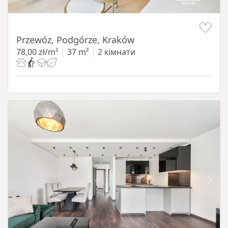
Item 1 of 11
Przewóz, Podgórze, Kraków
78,00 zł/m²
37 m²
2 кімнати