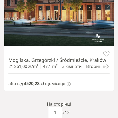
Item 1 of 8
Mogilska, Grzegórzki / Śródmieście, Kraków
21 861,00 zł/m²
47,1 m²
3 кімнати
Вторинний
4
або від
4520,28 zł
щомісяця
На сторінці
з 12