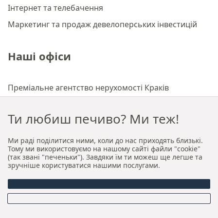
Інтернет та телебачення
Маркетинг та продаж девелоперських інвестицій
Наші офіси
Преміальне агентство нерухомості Краків
Преміальне агентство нерухомості Вроцлав
Ти любиш печиво? Ми теж!
Про нас
Ми раді поділитися ними, коли до нас приходять близькі.
Тому ми використовуємо на нашому сайті файли "cookie"
(так звані "печеньки"). Завдяки їм ти можеш ще легше та
зручніше користуватися нашими послугами.
Хто ми
Наша авторська модель продажу та оренди
Керівництво