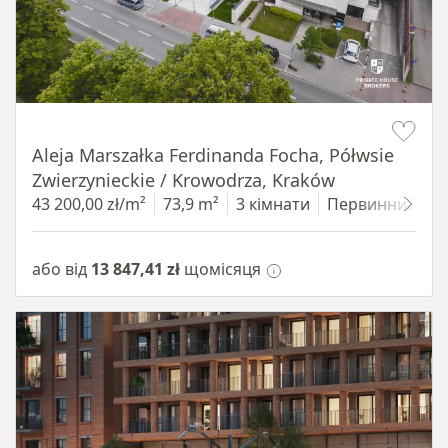
Item 1 of 11
Aleja Marszałka Ferdinanda Focha, Półwsie
Zwierzynieckie / Krowodrza, Kraków
43 200,00 zł/m²
73,9 m²
3 кімнати
Первинний
1
або від
13 847,41 zł
щомісяця