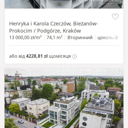
Item 1 of 10
Henryka i Karola Czeczów, Bieżanów-
Prokocim / Podgórze, Kraków
13 000,00 zł/m²
74,1 m²
Вторинний
цокольний п
або від
4228,81 zł
щомісяця