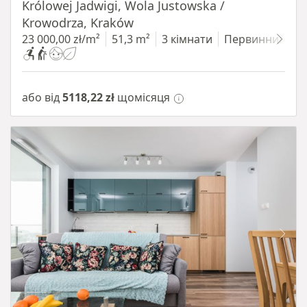
Królowej Jadwigi, Wola Justowska /
Krowodrza, Kraków
23 000,00 zł/m²
51,3 m²
3 кімнати
Первинний
або від
5118,22 zł
щомісяця