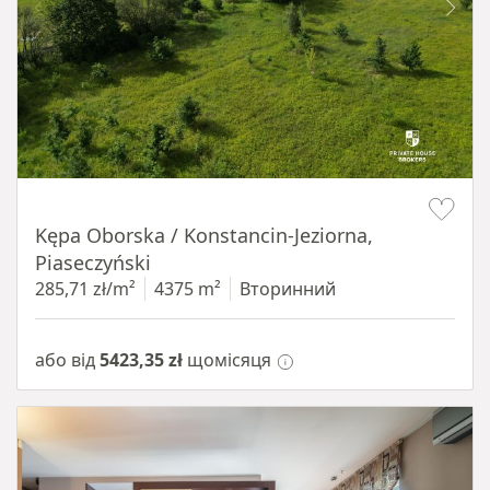
Item 1 of 8
Kępa Oborska / Konstancin-Jeziorna,
Piaseczyński
285,71 zł/m²
4375 m²
Вторинний
або від
5423,35 zł
щомісяця