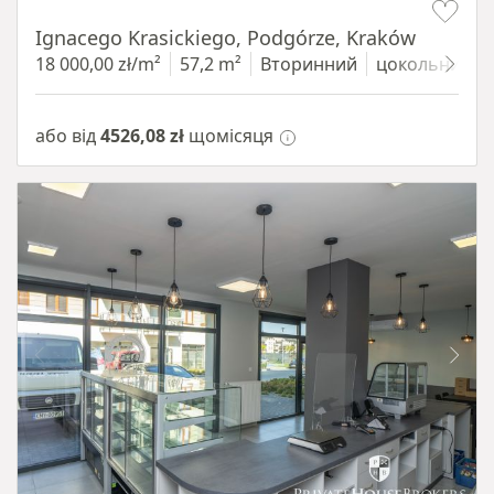
Ignacego Krasickiego, Podgórze, Kraków
18 000,00 zł/m²
57,2 m²
Вторинний
цокольний п
або від
4526,08 zł
щомісяця