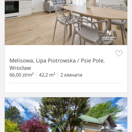
Item 1 of 19
Melisowa, Lipa Piotrowska / Psie Pole,
Wrocław
66,00 zł/m²
42,2 m²
2 кімнати