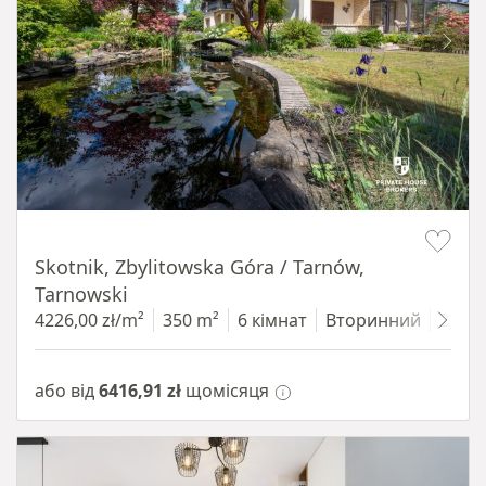
Item 1 of 18
Skotnik, Zbylitowska Góra / Tarnów,
Tarnowski
4226,00 zł/m²
350 m²
6 кімнат
Вторинний
2200
або від
6416,91 zł
щомісяця