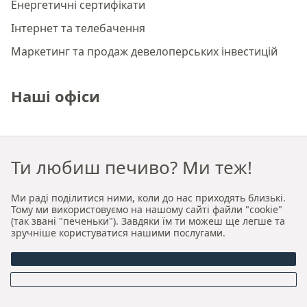
Енергетичні сертифікати
Інтернет та телебачення
Маркетинг та продаж девелоперських інвестицій
Наші офіси
Преміальне агентство нерухомості Краків
Ти любиш печиво? Ми теж!
Преміальне агентство нерухомості Вроцлав
Ми раді поділитися ними, коли до нас приходять близькі.
Про нас
Тому ми використовуємо на нашому сайті файли "cookie"
(так звані "печеньки"). Завдяки їм ти можеш ще легше та
зручніше користуватися нашими послугами.
Хто ми
Наша авторська модель продажу та оренди
Керівництво