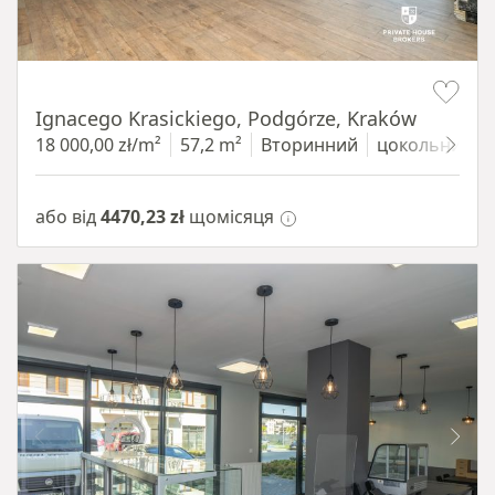
Item 1 of 11
Ignacego Krasickiego, Podgórze, Kraków
18 000,00 zł/m²
57,2 m²
Вторинний
цокольний п
або від
4470,23 zł
щомісяця