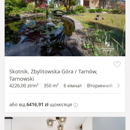
Item 1 of 18
Skotnik, Zbylitowska Góra / Tarnów,
Tarnowski
4226,00 zł/m²
350 m²
6 кімнат
Вторинний
2200
або від
6416,91 zł
щомісяця