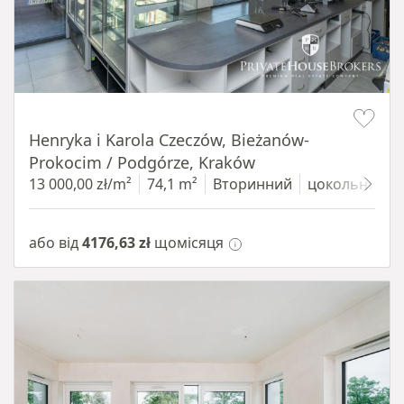
Item 1 of 10
Henryka i Karola Czeczów, Bieżanów-
Prokocim / Podgórze, Kraków
13 000,00 zł/m²
74,1 m²
Вторинний
цокольний п
або від
4176,63 zł
щомісяця