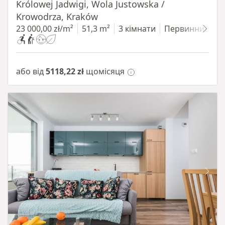
Królowej Jadwigi, Wola Justowska /
Krowodrza, Kraków
23 000,00 zł/m²
51,3 m²
3 кімнати
Первинний
або від
5118,22 zł
щомісяця