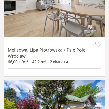
Item 1 of 19
Melisowa, Lipa Piotrowska / Psie Pole,
Wrocław
66,00 zł/m²
42,2 m²
2 кімнати