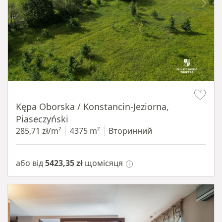
Item 1 of 8
Kępa Oborska / Konstancin-Jeziorna,
Piaseczyński
285,71 zł/m²
4375 m²
Вторинний
або від
5423,35 zł
щомісяця