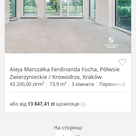
Item 1 of 14
Aleja Marszałka Ferdinanda Focha, Półwsie
Zwierzynieckie / Krowodrza, Kraków
43 200,00 zł/m²
73,9 m²
3 кімнати
Первинний
1
або від
13 847,41 zł
щомісяця
На сторінці