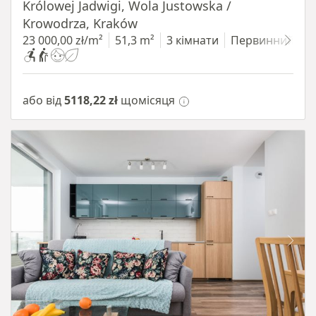
Królowej Jadwigi, Wola Justowska /
Krowodrza, Kraków
23 000,00 zł/m²
51,3 m²
3 кімнати
Первинний
або від
5118,22 zł
щомісяця