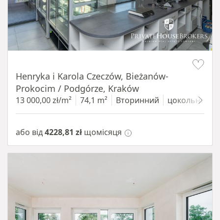
Item 1 of 10
Henryka i Karola Czeczów, Bieżanów-
Prokocim / Podgórze, Kraków
13 000,00 zł/m²
74,1 m²
Вторинний
цокольний п
або від
4228,81 zł
щомісяця