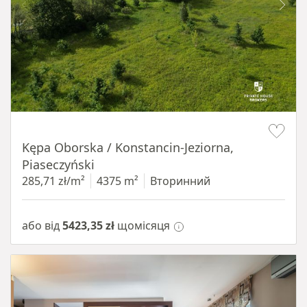
Item 1 of 8
Kępa Oborska / Konstancin-Jeziorna,
Piaseczyński
285,71 zł/m²
4375 m²
Вторинний
або від
5423,35 zł
щомісяця