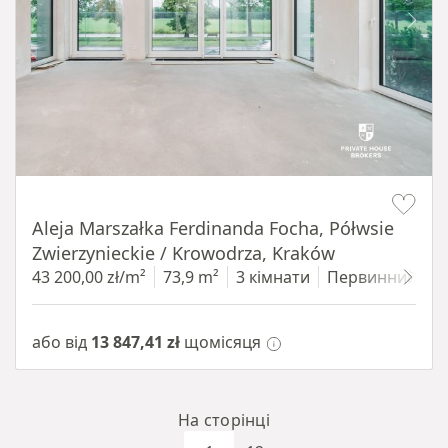
Item 1 of 14
Aleja Marszałka Ferdinanda Focha, Półwsie
Zwierzynieckie / Krowodrza, Kraków
43 200,00 zł/m²
73,9 m²
3 кімнати
Первинний
1
або від
13 847,41 zł
щомісяця
На сторінці