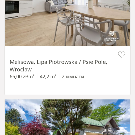
Item 1 of 19
Melisowa, Lipa Piotrowska / Psie Pole,
Wrocław
66,00 zł/m²
42,2 m²
2 кімнати