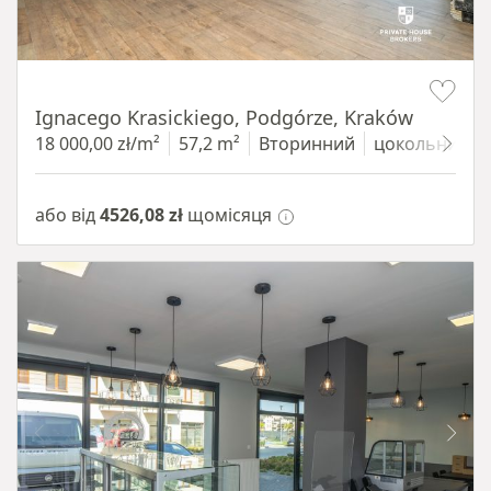
Item 1 of 11
Ignacego Krasickiego, Podgórze, Kraków
18 000,00 zł/m²
57,2 m²
Вторинний
цокольний п
або від
4526,08 zł
щомісяця