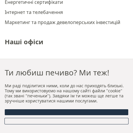
Енергетичні сертифікати
Інтернет та телебачення
Маркетинг та продаж девелоперських інвестицій
Наші офіси
Преміальне агентство нерухомості Краків
Ти любиш печиво? Ми теж!
Преміальне агентство нерухомості Вроцлав
Ми раді поділитися ними, коли до нас приходять близькі.
Про нас
Тому ми використовуємо на нашому сайті файли "cookie"
(так звані "печеньки"). Завдяки їм ти можеш ще легше та
зручніше користуватися нашими послугами.
Хто ми
Наша авторська модель продажу та оренди
Керівництво