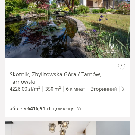
Item 1 of 18
Skotnik, Zbylitowska Góra / Tarnów,
Tarnowski
4226,00 zł/m²
350 m²
6 кімнат
Вторинний
2200
або від
6416,91 zł
щомісяця