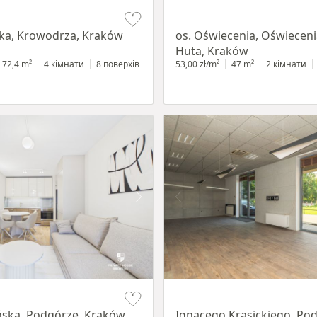
Item 1 of 12
ka, Krowodrza, Kraków
os. Oświecenia, Oświecen
Huta, Kraków
72,4 m²
4 кімнати
8 поверхів
53,00 zł/m²
47 m²
2 кімнати
Item 1 of 11
ska, Podgórze, Kraków
Ignacego Krasickiego, Po