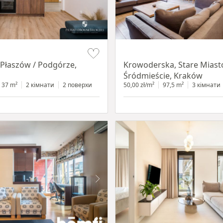
Item 1 of 18
Płaszów / Podgórze,
Krowoderska, Stare Miasto
Śródmieście, Kraków
37 m²
2 кімнати
2 поверхи
50,00 zł/m²
97,5 m²
3 кімнати