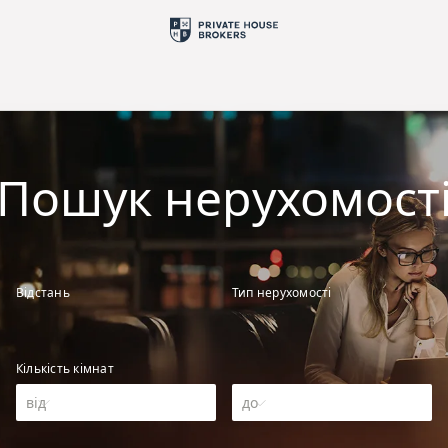
Пошук нерухомост
Відстань
Тип нерухомості
Кількість кімнат