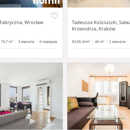
Item 1 of 12
 Fabryczna, Wrocław
Tadeusza Kościuszki, Salw
Krowodrza, Kraków
74,7 m²
3 кімнати
6 поверхів
83,00 zł/m²
46 m²
2 кімнати