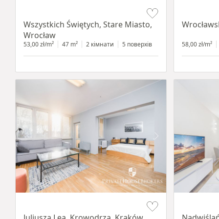
Item 1 of 14
Item 1 of 11
Wszystkich Świętych, Stare Miasto,
Wrocławs
Wrocław
53,00 zł/m²
47 m²
2 кімнати
5 поверхів
58,00 zł/m²
Item 1 of 12
Item 1 of 13
Juliusza Lea, Krowodrza, Kraków
Nadwiślań