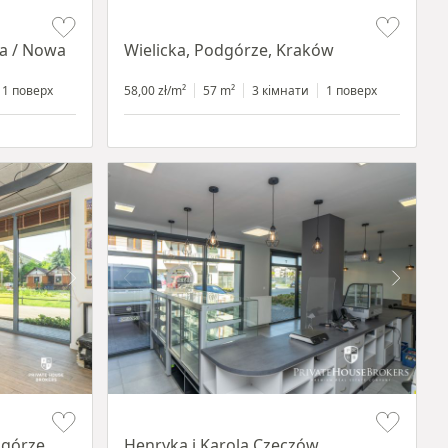
Item 1 of 11
ia / Nowa
Wielicka, Podgórze, Kraków
1 поверх
58,00 zł/m²
57 m²
3 кімнати
1 поверх
Item 1 of 10
dgórze,
Henryka i Karola Czeczów,