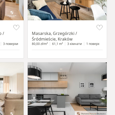
Item 1 of 16
 /
Masarska, Grzegórzki /
Śródmieście, Kraków
3 поверхи
80,00 zł/m²
61,1 m²
3 кімнати
1 поверх