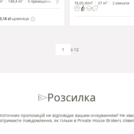
m²
148,4 m²
5 приміщень
Вторинний
цокольний поверх
з вітрино
78,00 zł/m²
37 m²
2 кімнати
3,18 zł
щомісяця
з 12
Розсилка
поточних пропозицій не відповідає вашим очікуванням? Не хви
отримаєте повідомлення, як тільки в Private House Brokers з’яви