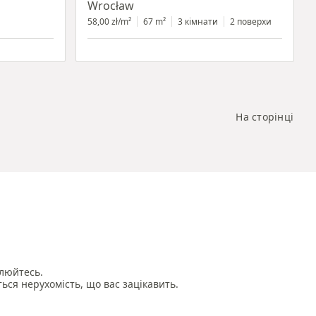
ю
Wrocław
58,00 zł/m²
67 m²
3 кімнати
2 поверхи
На сторінці
люйтесь.

ться нерухомість, що вас зацікавить.