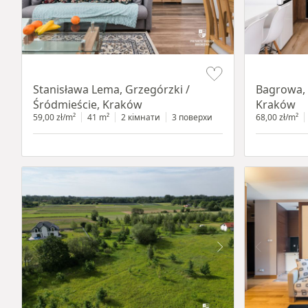
Item 1 of 13
Item 1 of 14
Stanisława Lema, Grzegórzki /
Bagrowa, 
Śródmieście, Kraków
Kraków
59,00 zł/m²
41 m²
2 кімнати
3 поверхи
68,00 zł/m²