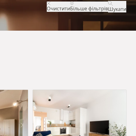
Очистити
Більше фільтрів
Шукати