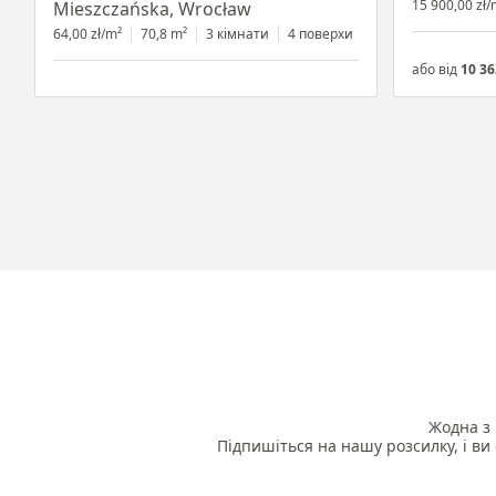
15 900,00 zł/
Mieszczańska, Wrocław
64,00 zł/m²
70,8 m²
3 кімнати
4 поверхи
або від
10 36
Жодна з 
Підпишіться на нашу розсилку, і ви 