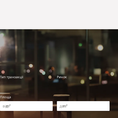
і
Тип транзакції
Ринок
Площа
m²
m²