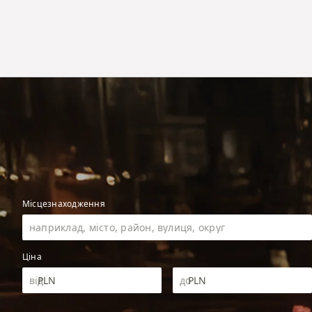
Місцезнаходження
Ціна
PLN
PLN