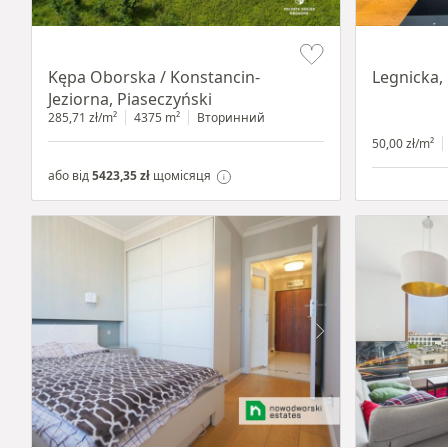
Item 1 of 8
Item 1 of 15
Kępa Oborska / Konstancin-
Legnicka,
Jeziorna, Piaseczyński
285,71 zł/m²
4375 m²
Вторинний
50,00 zł/m²
або від
5423,35 zł
щомісяця