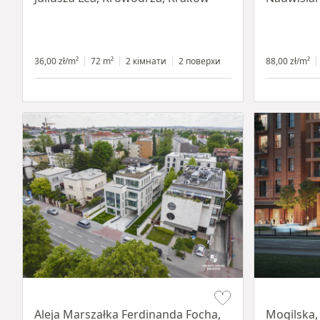
36,00 zł/m²
72 m²
2 кімнати
2 поверхи
88,00 zł/m²
Item 1 of 11
Item 1 of 8
Aleja Marszałka Ferdinanda Focha,
Mogilska,