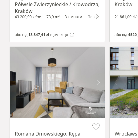
Półwsie Zwierzynieckie / Krowodrza,
Kraków
Kraków
43 200,00 zł/m²
73,9 m²
3 кімнати
Первинний
1 поверх
21 861,00 zł/
або від
13 847,41 zł
щомісяця
або від
4520,
Item 1 of 19
Item 1 of 9
Romana Dmowskiego, Kępa
Wrocławs