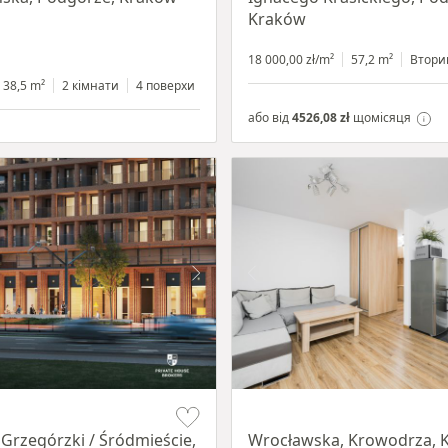
Kraków
18 000,00 zł/m²
57,2 m²
Втори
38,5 m²
2 кімнати
4 поверхи
або від
4526,08 zł
щомісяця
Item 1 of 15
 Grzegórzki / Śródmieście,
Wrocławska, Krowodrza, 