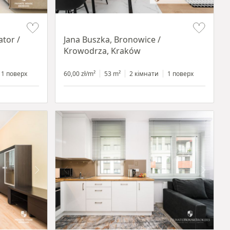
Item 1 of 14
ator /
Jana Buszka, Bronowice /
Krowodrza, Kraków
1 поверх
60,00 zł/m²
53 m²
2 кімнати
1 поверх