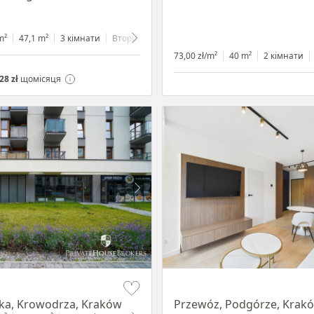
m²
47,1 m²
3 кімнати
Вторинний
4 поверхи
73,00 zł/m²
40 m²
2 кімнати
28 zł
щомісяця
Item 1 of 11
ka, Krowodrza, Kraków
Przewóz, Podgórze, Krak