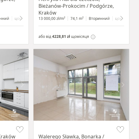
Bieżanów-Prokocim / Podgórze,
Kraków
нний
цокольний поверх
13 000,00 zł/m²
з вітриною
74,1 m²
Вторинний
цокольний п
або від
4228,81 zł
щомісяця
Item 1 of 5
Kraków
Walerego Sławka, Bonarka /