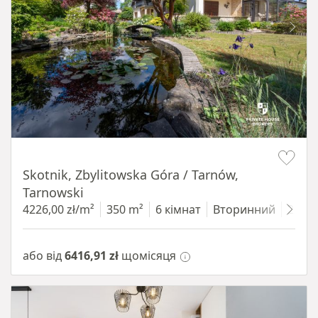
Item 1 of 18
Skotnik, Zbylitowska Góra / Tarnów,
Tarnowski
4226,00 zł/m²
350 m²
6 кімнат
Вторинний
2200
або від
6416,91 zł
щомісяця