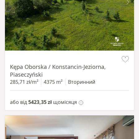
Item 1 of 8
Kępa Oborska / Konstancin-Jeziorna,
Piaseczyński
285,71 zł/m²
4375 m²
Вторинний
або від
5423,35 zł
щомісяця