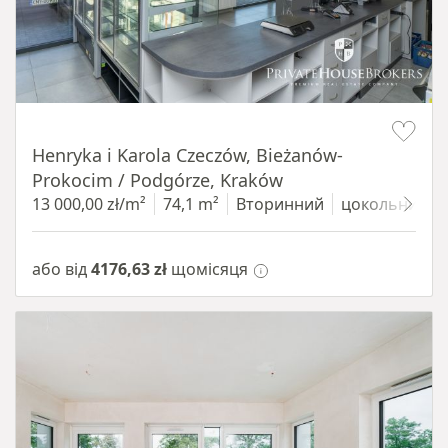
Item 1 of 10
Henryka i Karola Czeczów, Bieżanów-
Prokocim / Podgórze, Kraków
13 000,00 zł/m²
74,1 m²
Вторинний
цокольний п
або від
4176,63 zł
щомісяця