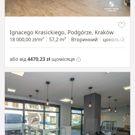
Item 1 of 11
Ignacego Krasickiego, Podgórze, Kraków
18 000,00 zł/m²
57,2 m²
Вторинний
цокольний п
або від
4470,23 zł
щомісяця