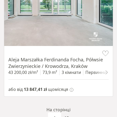
Item 1 of 14
Aleja Marszałka Ferdinanda Focha, Półwsie
Zwierzynieckie / Krowodrza, Kraków
43 200,00 zł/m²
73,9 m²
3 кімнати
Первинний
1
або від
13 847,41 zł
щомісяця
На сторінці