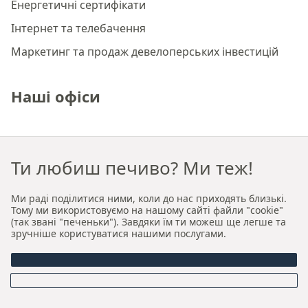
Енергетичні сертифікати
Інтернет та телебачення
Маркетинг та продаж девелоперських інвестицій
Наші офіси
Преміальне агентство нерухомості Краків
Ти любиш печиво? Ми теж!
Преміальне агентство нерухомості Вроцлав
Ми раді поділитися ними, коли до нас приходять близькі.
Про нас
Тому ми використовуємо на нашому сайті файли "cookie"
(так звані "печеньки"). Завдяки їм ти можеш ще легше та
зручніше користуватися нашими послугами.
Хто ми
Наша авторська модель продажу та оренди
Керівництво