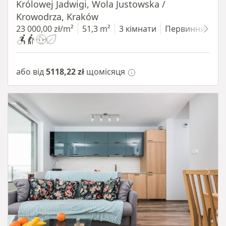
Królowej Jadwigi, Wola Justowska /
Krowodrza, Kraków
23 000,00 zł/m²
51,3 m²
3 кімнати
Первинний
або від
5118,22 zł
щомісяця