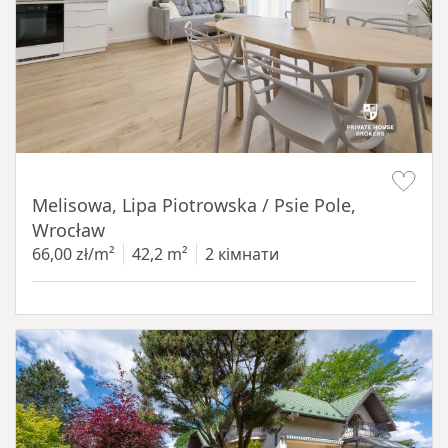
Item 1 of 19
Melisowa, Lipa Piotrowska / Psie Pole,
Wrocław
66,00 zł/m²
42,2 m²
2 кімнати