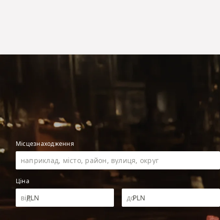
Місцезнаходження
Ціна
PLN
PLN