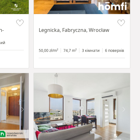
Item 1 of 15
n-
Legnicka, Fabryczna, Wrocław
ний
50,00 zł/m²
74,7 m²
3 кімнати
6 поверхів