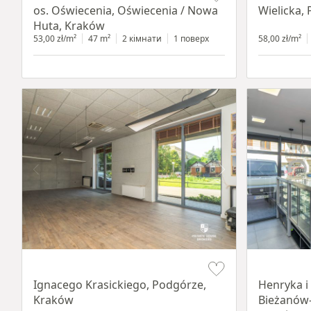
os. Oświecenia, Oświecenia / Nowa
Wielicka,
Huta, Kraków
53,00 zł/m²
47 m²
2 кімнати
1 поверх
58,00 zł/m²
Item 1 of 11
Item 1 of 10
Ignacego Krasickiego, Podgórze,
Henryka i
Kraków
Bieżanów-