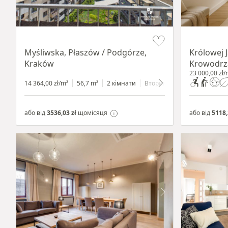
Item 1 of 11
Item 1 of 10
Myśliwska, Płaszów / Podgórze,
Królowej 
Kraków
Krowodrz
23 000,00 zł/
14 364,00 zł/m²
56,7 m²
2 кімнати
Вторинний
7 поверхів
або від
3536,03 zł
щомісяця
або від
5118,