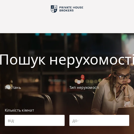
Пошук нерухомост
Відстань
Тип нерухомості
Кількість кімнат