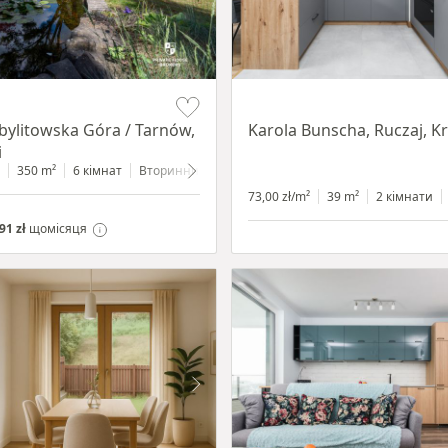
Item 1 of 12
Zbylitowska Góra / Tarnów,
Karola Bunscha, Ruczaj, 
i
350 m²
6 кімнат
Вторинний
2200 m²
73,00 zł/m²
39 m²
2 кімнати
91 zł
щомісяця