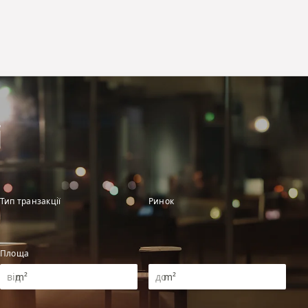
і
Тип транзакції
Ринок
Площа
m²
m²