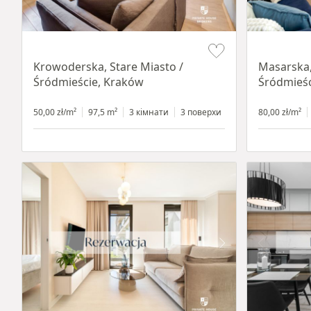
Item 1 of 18
Item 1 of 16
Krowoderska, Stare Miasto /
Masarska,
Śródmieście, Kraków
Śródmieśc
50,00 zł/m²
97,5 m²
3 кімнати
3 поверхи
80,00 zł/m²