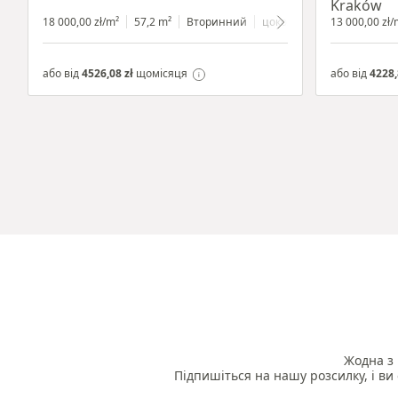
Kraków
18 000,00 zł/m²
57,2 m²
Вторинний
цокольний поверх
13 000,00 zł/
з вітр
або від
4526,08 zł
щомісяця
або від
4228,
Жодна з 
Підпишіться на нашу розсилку, і ви 