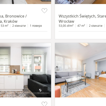
Item 1 of 14
ka, Bronowice /
Wszystkich Świętych, Star
a, Kraków
Wrocław
53 m²
2 кімнати
1 поверх
53,00 zł/m²
47 m²
2 кімнати
Item 1 of 12