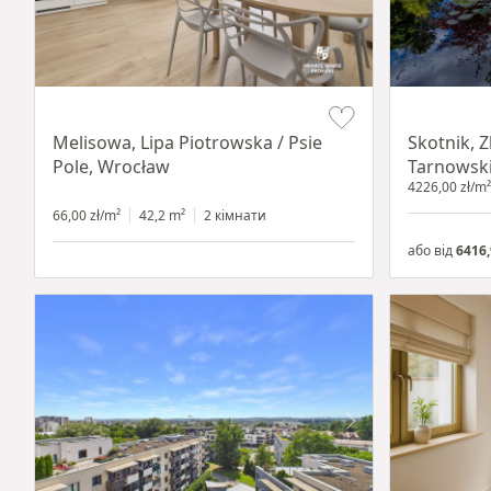
Item 1 of 19
Item 1 of 18
Melisowa, Lipa Piotrowska / Psie
Skotnik, 
Pole, Wrocław
Tarnowsk
4226,00 zł/m²
66,00 zł/m²
42,2 m²
2 кімнати
або від
6416,