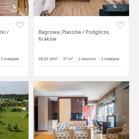
Item 1 of 14
ki /
Bagrowa, Płaszów / Podgórze,
Kraków
3 поверхи
68,00 zł/m²
37 m²
2 кімнати
2 поверхи