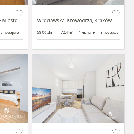
Item 1 of 11
e Miasto,
Wrocławska, Krowodrza, Kraków
5 поверхів
58,00 zł/m²
72,4 m²
4 кімнати
8 поверхів
Item 1 of 13