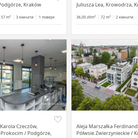
 Podgórze, Kraków
Juliusza Lea, Krowodrza, 
57 m²
3 кімнати
1 поверх
36,00 zł/m²
72 m²
2 кімнати
Item 1 of 11
 Karola Czeczów,
Aleja Marszałka Ferdinand
Prokocim / Podgórze,
Półwsie Zwierzynieckie / 