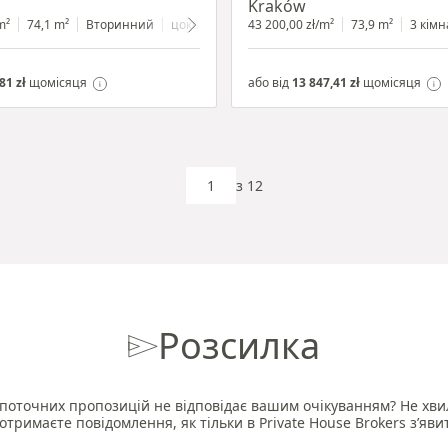
Kraków
m²
иною
74,1 m²
Вторинний
цокольний поверх
43 200,00 zł/m²
з вітриною
73,9 m²
3 кімн
81 zł
щомісяця
або від
13 847,41 zł
щомісяця
з 12
Розсилка
поточних пропозицій не відповідає вашим очікуванням? Не хви
отримаєте повідомлення, як тільки в Private House Brokers з’яви