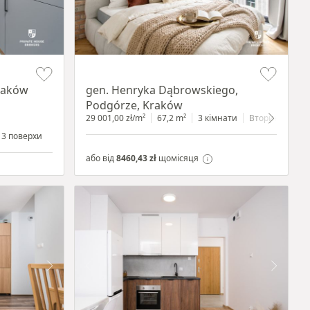
Item 1 of 9
Kraków
gen. Henryka Dąbrowskiego,
Podgórze, Kraków
29 001,00 zł/m²
67,2 m²
3 кімнати
Вторинний
3 поверхи
або від
8460,43 zł
щомісяця