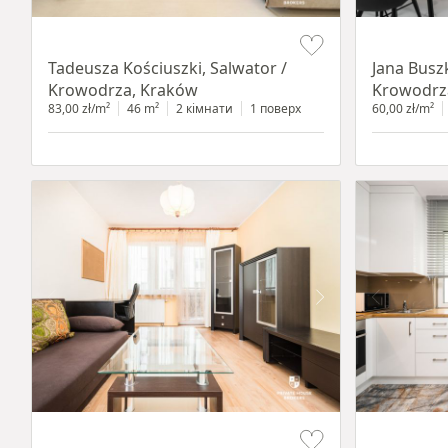
Item 1 of 12
Item 1 of 14
Tadeusza Kościuszki, Salwator /
Jana Busz
Krowodrza, Kraków
Krowodrz
83,00 zł/m²
46 m²
2 кімнати
1 поверх
60,00 zł/m²
Item 1 of 12
Item 1 of 11