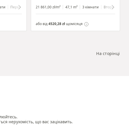
ати
Первинний
1 поверх
21 861,00 zł/m²
47,1 m²
3 кімнати
Вторинний
або від
4520,28 zł
щомісяця
На сторінці
люйтесь.

ться нерухомість, що вас зацікавить.