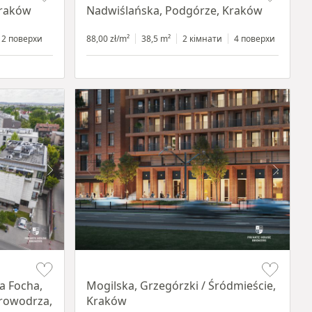
Kraków
Nadwiślańska, Podgórze, Kraków
2 поверхи
88,00 zł/m²
38,5 m²
2 кімнати
4 поверхи
Item 1 of 8
a Focha,
Mogilska, Grzegórzki / Śródmieście,
Krowodrza,
Kraków