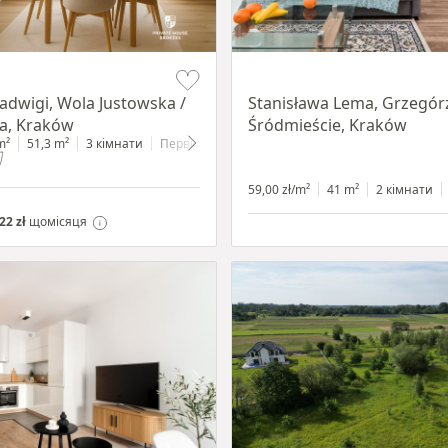
Item 1 of 13
Jadwigi, Wola Justowska /
Stanisława Lema, Grzegórz
a, Kraków
Śródmieście, Kraków
m²
51,3 m²
3 кімнати
Первинний
59,00 zł/m²
41 m²
2 кімнати
22 zł
щомісяця