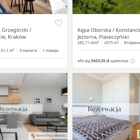
Item 1 of 8
 Grzegórzki /
Kępa Oborska / Konstanci
ie, Kraków
Jeziorna, Piaseczyński
285,71 zł/m²
4375 m²
Вторин
61,1 m²
3 кімнати
1 поверх
або від
5423,35 zł
щомісяця