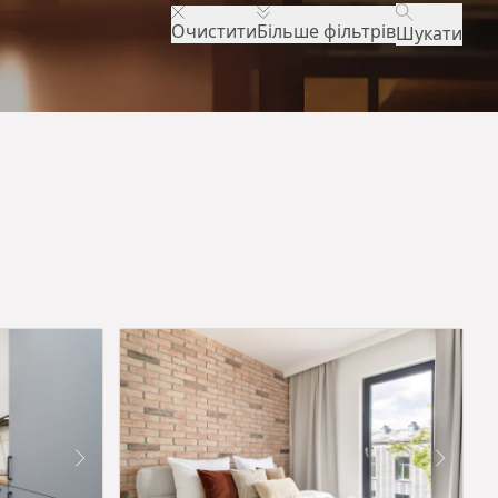
Очистити
Більше фільтрів
Шукати