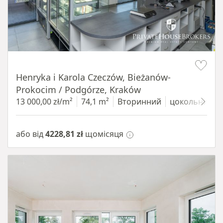
Item 1 of 10
Henryka i Karola Czeczów, Bieżanów-
Prokocim / Podgórze, Kraków
13 000,00 zł/m²
74,1 m²
Вторинний
цокольний п
або від
4228,81 zł
щомісяця