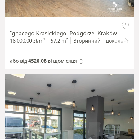
Item 1 of 11
Ignacego Krasickiego, Podgórze, Kraków
18 000,00 zł/m²
57,2 m²
Вторинний
цокольний п
або від
4526,08 zł
щомісяця