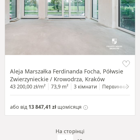
Item 1 of 14
Aleja Marszałka Ferdinanda Focha, Półwsie
Zwierzynieckie / Krowodrza, Kraków
43 200,00 zł/m²
73,9 m²
3 кімнати
Первинний
1
або від
13 847,41 zł
щомісяця
На сторінці