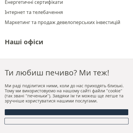
Енергетичні сертифікати
Інтернет та телебачення
Маркетинг та продаж девелоперських інвестицій
Наші офіси
Преміальне агентство нерухомості Краків
Ти любиш печиво? Ми теж!
Преміальне агентство нерухомості Вроцлав
Ми раді поділитися ними, коли до нас приходять близькі.
Про нас
Тому ми використовуємо на нашому сайті файли "cookie"
(так звані "печеньки"). Завдяки їм ти можеш ще легше та
зручніше користуватися нашими послугами.
Хто ми
Наша авторська модель продажу та оренди
Керівництво