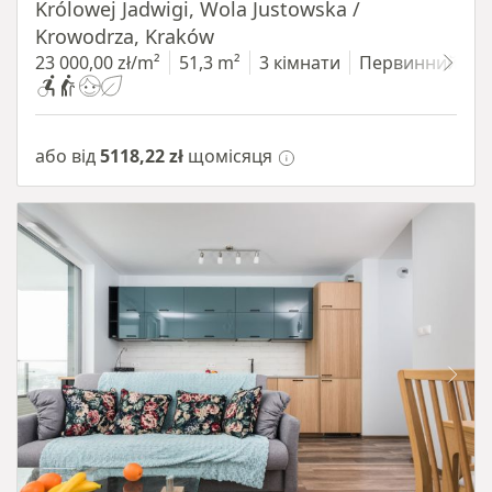
Królowej Jadwigi, Wola Justowska /
Krowodrza, Kraków
23 000,00 zł/m²
51,3 m²
3 кімнати
Первинний
або від
5118,22 zł
щомісяця