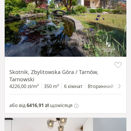
Item 1 of 18
Skotnik, Zbylitowska Góra / Tarnów,
Tarnowski
4226,00 zł/m²
350 m²
6 кімнат
Вторинний
2200
або від
6416,91 zł
щомісяця