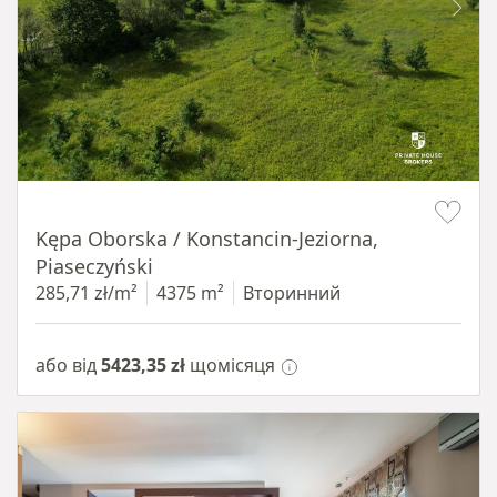
Item 1 of 8
Kępa Oborska / Konstancin-Jeziorna,
Piaseczyński
285,71 zł/m²
4375 m²
Вторинний
або від
5423,35 zł
щомісяця