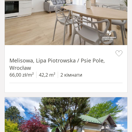
Item 1 of 19
Melisowa, Lipa Piotrowska / Psie Pole,
Wrocław
66,00 zł/m²
42,2 m²
2 кімнати