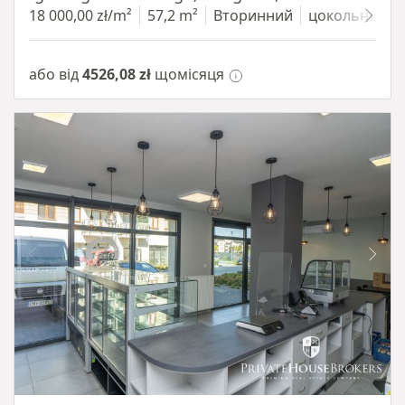
18 000,00 zł/m²
57,2 m²
Вторинний
цокольний п
або від
4526,08 zł
щомісяця
Item 1 of 10