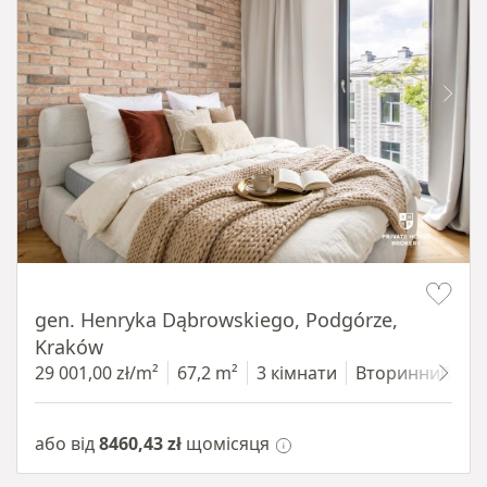
Item 1 of 9
gen. Henryka Dąbrowskiego, Podgórze,
Kraków
29 001,00 zł/m²
67,2 m²
3 кімнати
Вторинний
3
або від
8460,43 zł
щомісяця