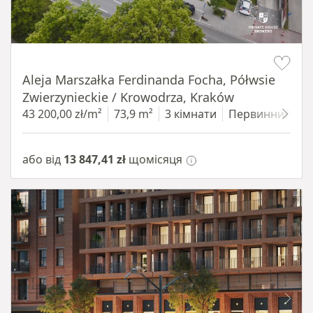
Item 1 of 11
Aleja Marszałka Ferdinanda Focha, Półwsie
Zwierzynieckie / Krowodrza, Kraków
43 200,00 zł/m²
73,9 m²
3 кімнати
Первинний
1
або від
13 847,41 zł
щомісяця