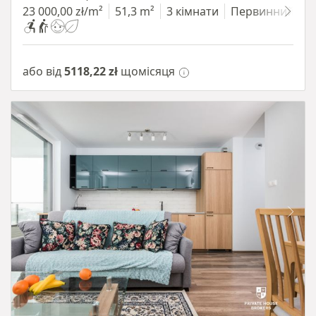
23 000,00 zł/m²
51,3 m²
3 кімнати
Первинний
або від
5118,22 zł
щомісяця