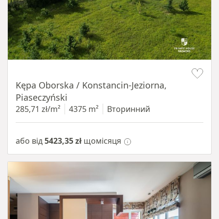
Item 1 of 8
Kępa Oborska / Konstancin-Jeziorna,
Piaseczyński
285,71 zł/m²
4375 m²
Вторинний
або від
5423,35 zł
щомісяця