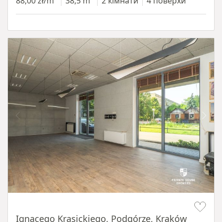
88,00 zł/m²
38,5 m²
2 кімнати
4 поверхи
Item 1 of 11
Ignacego Krasickiego, Podgórze, Kraków