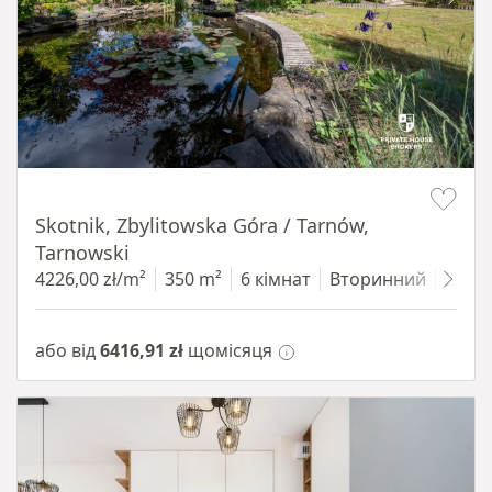
Item 1 of 18
Skotnik, Zbylitowska Góra / Tarnów,
Tarnowski
4226,00 zł/m²
350 m²
6 кімнат
Вторинний
2200
або від
6416,91 zł
щомісяця