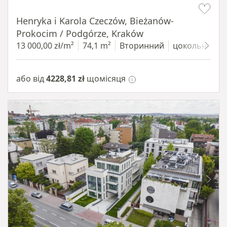
Henryka i Karola Czeczów, Bieżanów-
Prokocim / Podgórze, Kraków
13 000,00 zł/m²
74,1 m²
Вторинний
цокольний п
або від
4228,81 zł
щомісяця