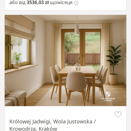
або від
3536,03 zł
щомісяця
Item 1 of 10
Królowej Jadwigi, Wola Justowska /
Krowodrza, Kraków