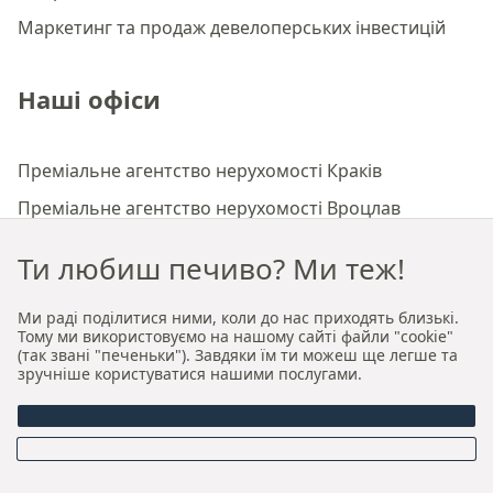
Маркетинг та продаж девелоперських інвестицій
Наші офіси
Преміальне агентство нерухомості Краків
Преміальне агентство нерухомості Вроцлав
Ти любиш печиво? Ми теж!
Про нас
Ми раді поділитися ними, коли до нас приходять близькі.
Тому ми використовуємо на нашому сайті файли "cookie"
Хто ми
(так звані "печеньки"). Завдяки їм ти можеш ще легше та
зручніше користуватися нашими послугами.
Наша авторська модель продажу та оренди
Керівництво