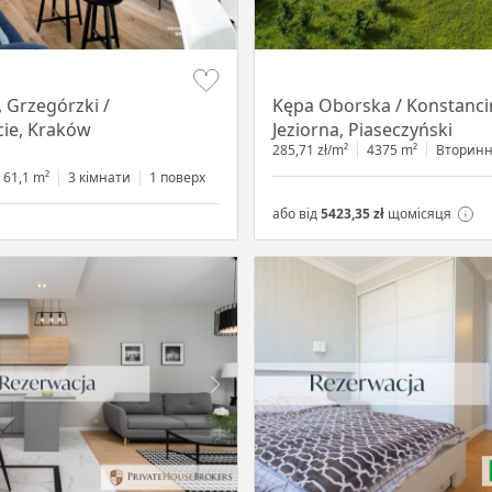
Item 1 of 8
 Grzegórzki /
Kępa Oborska / Konstanci
ie, Kraków
Jeziorna, Piaseczyński
285,71 zł/m²
4375 m²
Вторин
61,1 m²
3 кімнати
1 поверх
або від
5423,35 zł
щомісяця