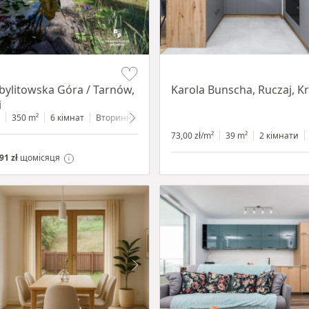
Item 1 of 12
Zbylitowska Góra / Tarnów,
Karola Bunscha, Ruczaj, 
i
350 m²
6 кімнат
Вторинний
2200 m²
73,00 zł/m²
39 m²
2 кімнати
91 zł
щомісяця