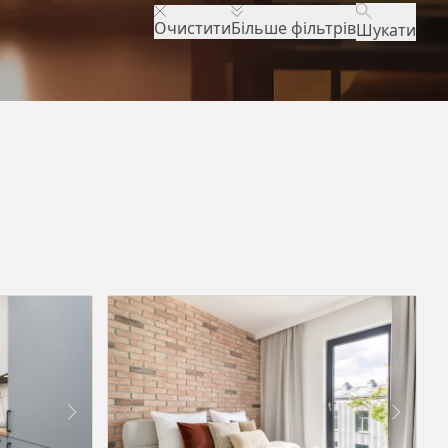
Очистити
Більше фільтрів
Шукати