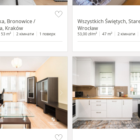
Item 1 of 14
ka, Bronowice /
Wszystkich Świętych, Star
a, Kraków
Wrocław
53 m²
2 кімнати
1 поверх
53,00 zł/m²
47 m²
2 кімнати
Item 1 of 11