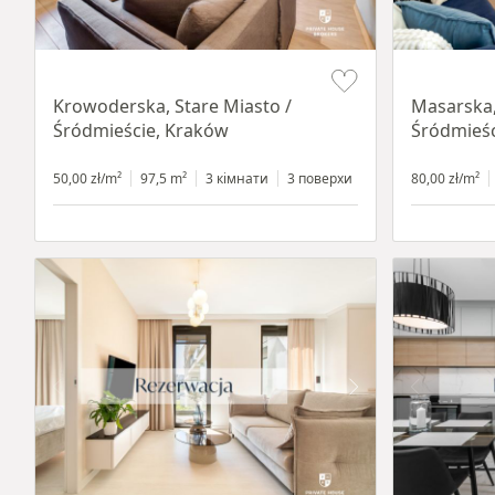
Item 1 of 18
Item 1 of 16
Krowoderska, Stare Miasto /
Masarska,
Śródmieście, Kraków
Śródmieśc
50,00 zł/m²
97,5 m²
3 кімнати
3 поверхи
80,00 zł/m²