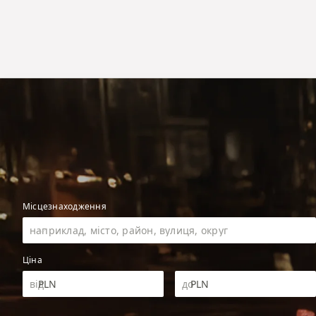
Місцезнаходження
Ціна
PLN
PLN