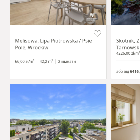
Item 1 of 19
Item 1 of 18
Melisowa, Lipa Piotrowska / Psie
Skotnik, 
Pole, Wrocław
Tarnowsk
4226,00 zł/m²
66,00 zł/m²
42,2 m²
2 кімнати
або від
6416,