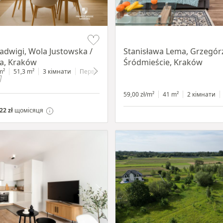
Item 1 of 13
Jadwigi, Wola Justowska /
Stanisława Lema, Grzegórz
a, Kraków
Śródmieście, Kraków
m²
51,3 m²
3 кімнати
Первинний
59,00 zł/m²
41 m²
2 кімнати
22 zł
щомісяця