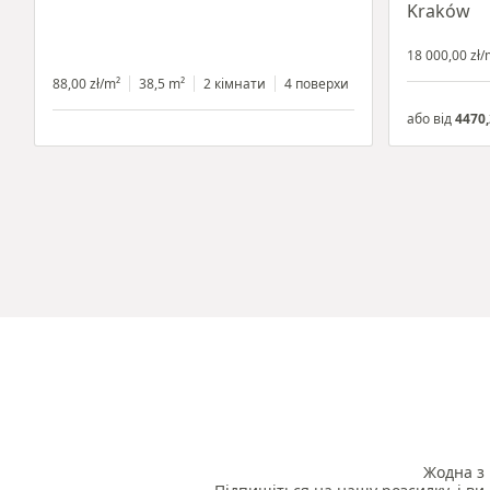
Kraków
18 000,00 zł/
88,00 zł/m²
38,5 m²
2 кімнати
4 поверхи
або від
4470,
Жодна з 