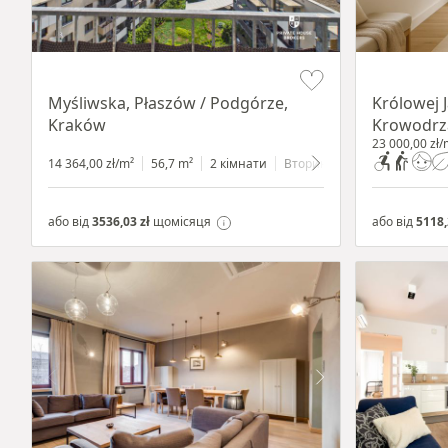
Item 1 of 11
Item 1 of 10
Myśliwska, Płaszów / Podgórze,
Królowej 
Kraków
Krowodrz
23 000,00 zł/
14 364,00 zł/m²
56,7 m²
2 кімнати
Вторинний
7 поверхів
або від
3536,03 zł
щомісяця
або від
5118,