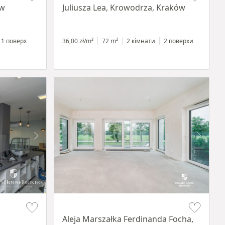
ów
Juliusza Lea, Krowodrza, Kraków
1 поверх
36,00 zł/m²
72 m²
2 кімнати
2 поверхи
Item 1 of 14
Aleja Marszałka Ferdinanda Focha,