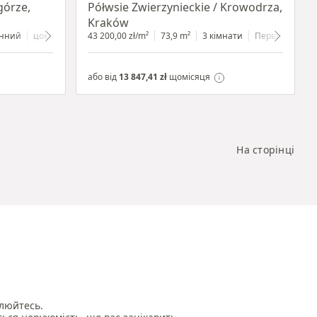
górze,
Półwsie Zwierzynieckie / Krowodrza,
Kraków
нний
цокольний поверх
43 200,00 zł/m²
з вітриною
73,9 m²
3 кімнати
Первинний
або від
13 847,41 zł
щомісяця
На сторінці
люйтесь.
