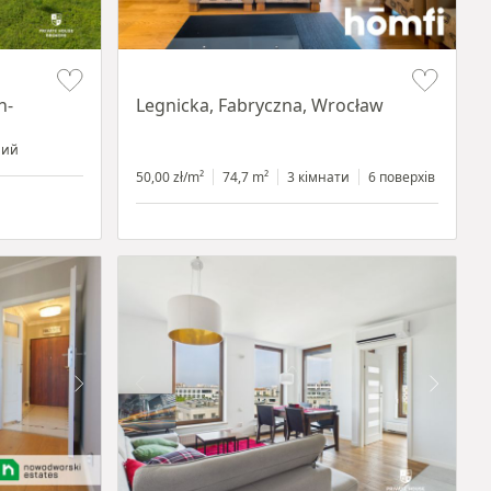
Item 1 of 15
n-
Legnicka, Fabryczna, Wrocław
ний
50,00 zł/m²
74,7 m²
3 кімнати
6 поверхів