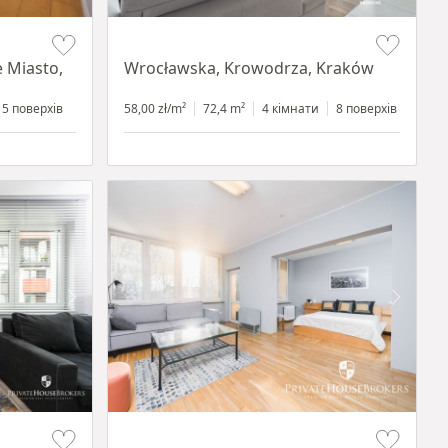
Item 1 of 11
e Miasto,
Wrocławska, Krowodrza, Kraków
5 поверхів
58,00 zł/m²
72,4 m²
4 кімнати
8 поверхів
Item 1 of 12