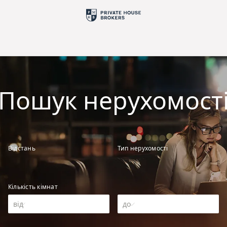
Пошук нерухомост
Відстань
Тип нерухомості
Кількість кімнат