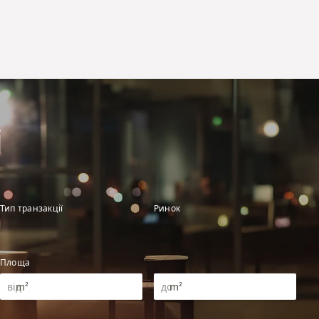
і
Тип транзакції
Ринок
Площа
m²
m²