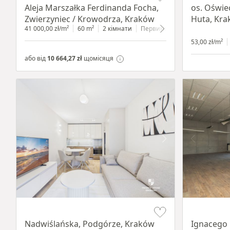
Aleja Marszałka Ferdinanda Focha,
os. Oświe
Zwierzyniec / Krowodrza, Kraków
Huta, Kr
41 000,00 zł/m²
60 m²
2 кімнати
Первинний
1 поверх
53,00 zł/m²
або від
10 664,27 zł
щомісяця
Item 1 of 13
Item 1 of 11
Nadwiślańska, Podgórze, Kraków
Ignacego 