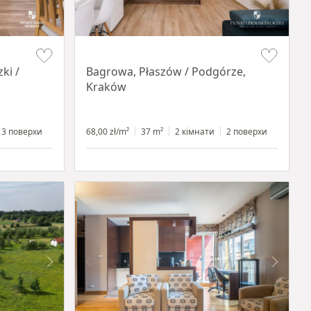
Item 1 of 14
ki /
Bagrowa, Płaszów / Podgórze,
Kraków
3 поверхи
68,00 zł/m²
37 m²
2 кімнати
2 поверхи