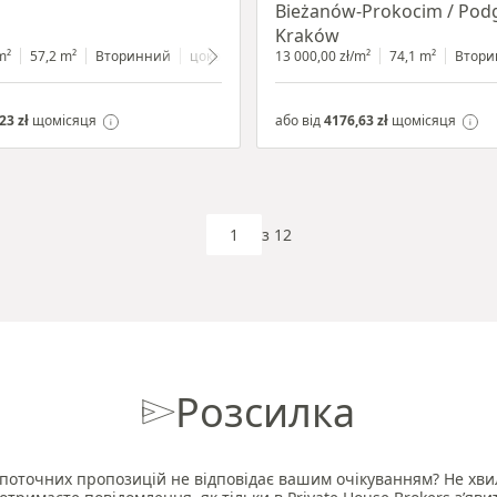
Bieżanów-Prokocim / Pod
Kraków
m²
57,2 m²
Вторинний
цокольний поверх
13 000,00 zł/m²
з вітриною
74,1 m²
Втори
23 zł
щомісяця
або від
4176,63 zł
щомісяця
з 12
Розсилка
поточних пропозицій не відповідає вашим очікуванням? Не хви