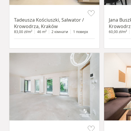
Item 1 of 12
Item 1 of 14
Tadeusza Kościuszki, Salwator /
Jana Busz
Krowodrza, Kraków
Krowodrz
83,00 zł/m²
46 m²
2 кімнати
1 поверх
60,00 zł/m²
Item 1 of 13
Item 1 of 12