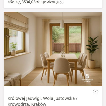
або від
3536,03 zł
щомісяця
Item 1 of 10
Królowej Jadwigi, Wola Justowska /
Krowodrza, Kraków