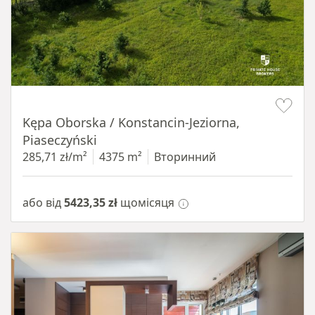
Item 1 of 8
Kępa Oborska / Konstancin-Jeziorna,
Piaseczyński
285,71 zł/m²
4375 m²
Вторинний
або від
5423,35 zł
щомісяця