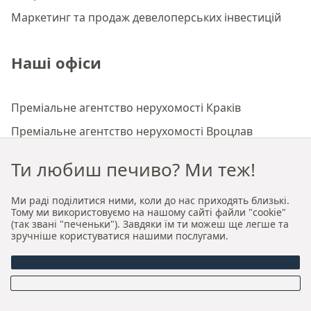
Маркетинг та продаж девелоперських інвестицій
Наші офіси
Преміальне агентство нерухомості Краків
Преміальне агентство нерухомості Вроцлав
Ти любиш печиво? Ми теж!
Про нас
Ми раді поділитися ними, коли до нас приходять близькі.
Тому ми використовуємо на нашому сайті файли "cookie"
Хто ми
(так звані "печеньки"). Завдяки їм ти можеш ще легше та
зручніше користуватися нашими послугами.
Наша авторська модель продажу та оренди
Керівництво