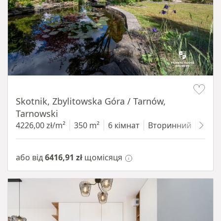
Item 1 of 18
Skotnik, Zbylitowska Góra / Tarnów,
Tarnowski
4226,00 zł/m²
350 m²
6 кімнат
Вторинний
2200
або від
6416,91 zł
щомісяця