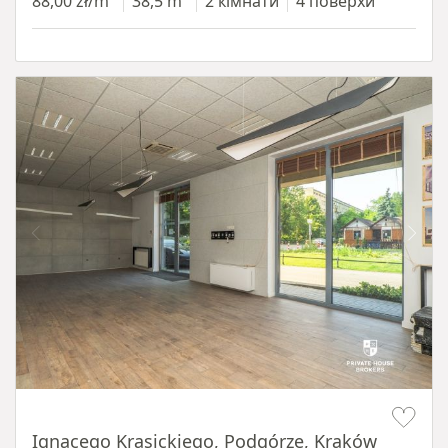
88,00 zł/m²
38,5 m²
2 кімнати
4 поверхи
Item 1 of 11
Ignacego Krasickiego, Podgórze, Kraków