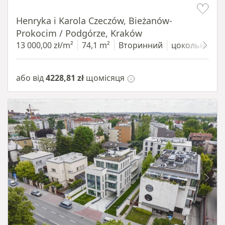
Henryka i Karola Czeczów, Bieżanów-
Prokocim / Podgórze, Kraków
13 000,00 zł/m²
74,1 m²
Вторинний
цокольний п
або від
4228,81 zł
щомісяця