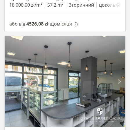
18 000,00 zł/m²
57,2 m²
Вторинний
цокольний п
або від
4526,08 zł
щомісяця
Item 1 of 10