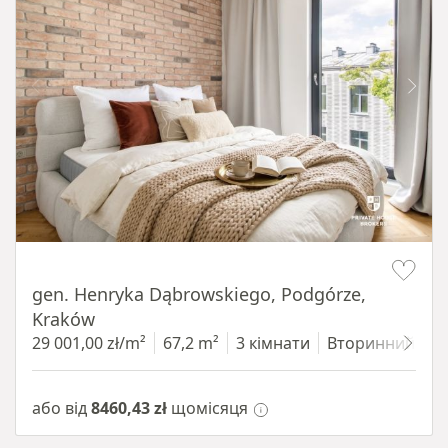
Item 1 of 9
gen. Henryka Dąbrowskiego, Podgórze,
Kraków
29 001,00 zł/m²
67,2 m²
3 кімнати
Вторинний
3
або від
8460,43 zł
щомісяця