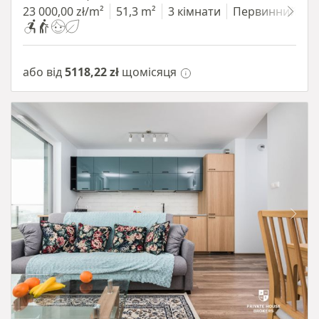
23 000,00 zł/m²
51,3 m²
3 кімнати
Первинний
або від
5118,22 zł
щомісяця