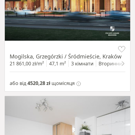
Item 1 of 8
Mogilska, Grzegórzki / Śródmieście, Kraków
21 861,00 zł/m²
47,1 m²
3 кімнати
Вторинний
4
або від
4520,28 zł
щомісяця