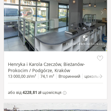
Item 1 of 10
Henryka i Karola Czeczów, Bieżanów-
Prokocim / Podgórze, Kraków
13 000,00 zł/m²
74,1 m²
Вторинний
цокольний п
або від
4228,81 zł
щомісяця