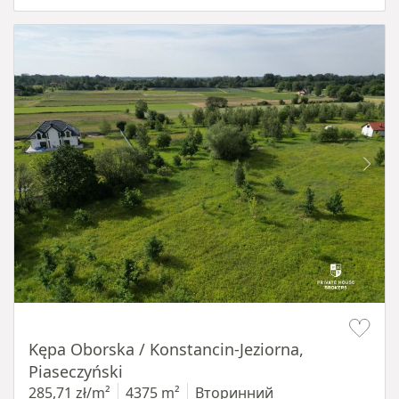
Item 1 of 8
Kępa Oborska / Konstancin-Jeziorna,
Piaseczyński
285,71 zł/m²
4375 m²
Вторинний