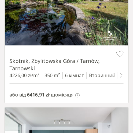
Item 1 of 18
Skotnik, Zbylitowska Góra / Tarnów,
Tarnowski
4226,00 zł/m²
350 m²
6 кімнат
Вторинний
2200
або від
6416,91 zł
щомісяця