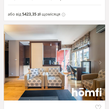
або від
5423,35 zł
щомісяця
Item 1 of 15