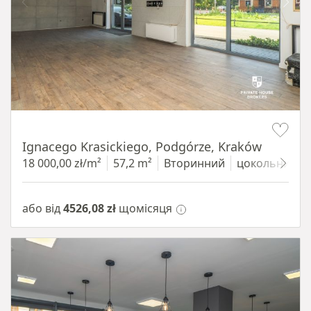
Item 1 of 11
Ignacego Krasickiego, Podgórze, Kraków
18 000,00 zł/m²
57,2 m²
Вторинний
цокольний п
або від
4526,08 zł
щомісяця