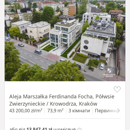
Item 1 of 11
Aleja Marszałka Ferdinanda Focha, Półwsie
Zwierzynieckie / Krowodrza, Kraków
43 200,00 zł/m²
73,9 m²
3 кімнати
Первинний
1
або від
13 847,41 zł
щомісяця