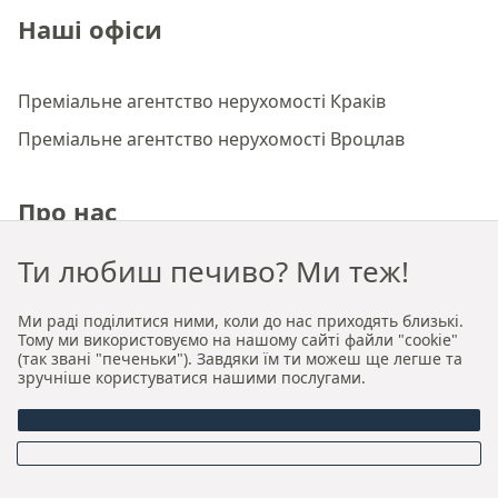
Наші офіси
Преміальне агентство нерухомості Краків
Преміальне агентство нерухомості Вроцлав
Про нас
Ти любиш печиво? Ми теж!
Хто ми
Наша авторська модель продажу та оренди
Ми раді поділитися ними, коли до нас приходять близькі.
Тому ми використовуємо на нашому сайті файли "cookie"
Керівництво
(так звані "печеньки"). Завдяки їм ти можеш ще легше та
зручніше користуватися нашими послугами.
Можливості