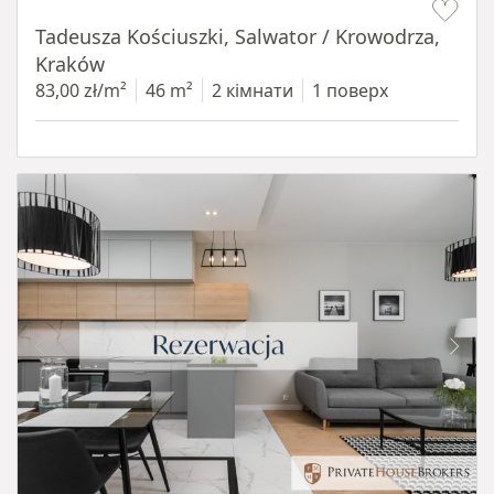
Tadeusza Kościuszki, Salwator / Krowodrza,
Kraków
83,00 zł/m²
46 m²
2 кімнати
1 поверх