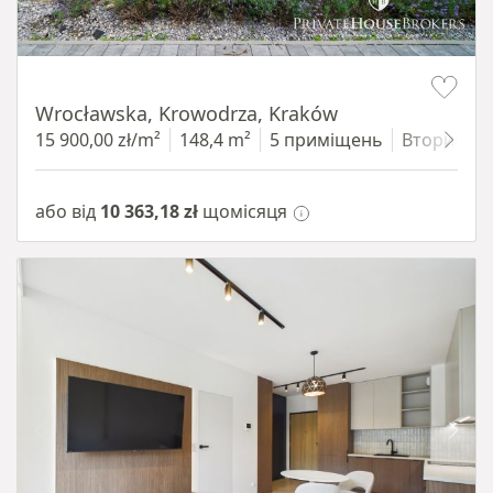
Item 1 of 9
Wrocławska, Krowodrza, Kraków
15 900,00 zł/m²
148,4 m²
5 приміщень
Вторинни
або від
10 363,18 zł
щомісяця