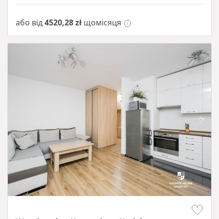
або від
4520,28 zł
щомісяця
Item 1 of 15