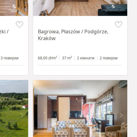
Item 1 of 14
ki /
Bagrowa, Płaszów / Podgórze,
Kraków
3 поверхи
68,00 zł/m²
37 m²
2 кімнати
2 поверхи