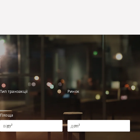
і
Тип транзакції
Ринок
Площа
m²
m²