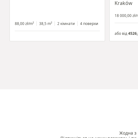
Kraków
18 000,00 zł/
88,00 zł/m²
38,5 m²
2 кімнати
4 поверхи
або від
4526,
Жодна з 