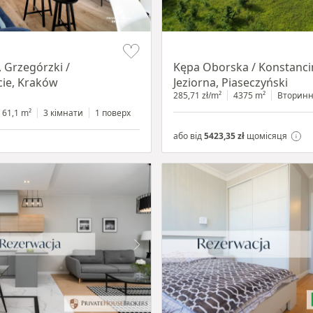
Item 1 of 8
 Grzegórzki /
Kępa Oborska / Konstanci
ie, Kraków
Jeziorna, Piaseczyński
285,71 zł/m²
4375 m²
Вторин
61,1 m²
3 кімнати
1 поверх
або від
5423,35 zł
щомісяця