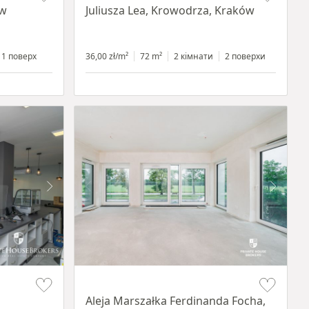
ów
Juliusza Lea, Krowodrza, Kraków
1 поверх
36,00 zł/m²
72 m²
2 кімнати
2 поверхи
Item 1 of 14
Aleja Marszałka Ferdinanda Focha,