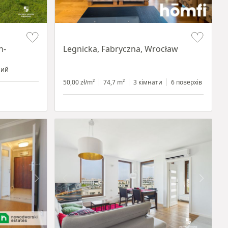
Item 1 of 15
n-
Legnicka, Fabryczna, Wrocław
ний
50,00 zł/m²
74,7 m²
3 кімнати
6 поверхів