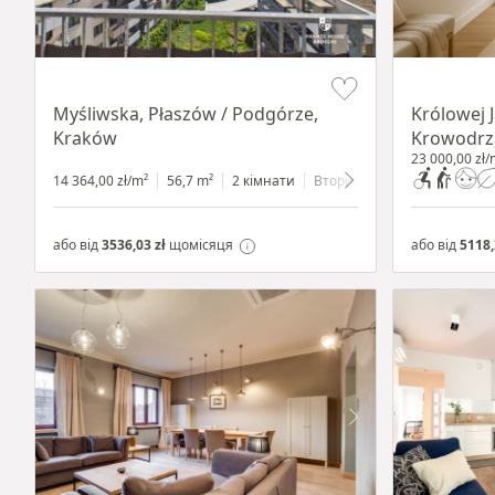
Item 1 of 11
Item 1 of 10
Myśliwska, Płaszów / Podgórze,
Królowej 
Kraków
Krowodrz
23 000,00 zł/
14 364,00 zł/m²
56,7 m²
2 кімнати
Вторинний
7 поверхів
або від
3536,03 zł
щомісяця
або від
5118,