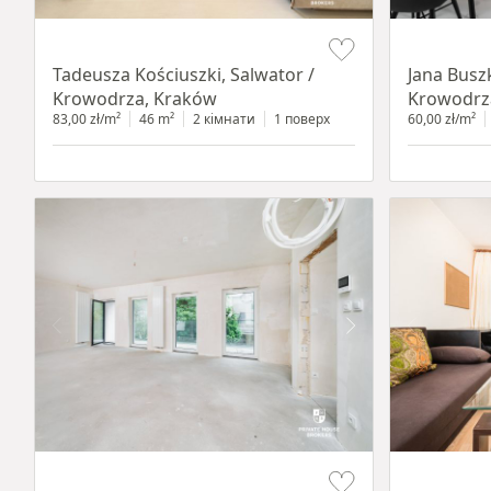
Item 1 of 12
Item 1 of 14
Tadeusza Kościuszki, Salwator /
Jana Busz
Krowodrza, Kraków
Krowodrz
83,00 zł/m²
46 m²
2 кімнати
1 поверх
60,00 zł/m²
Item 1 of 13
Item 1 of 12