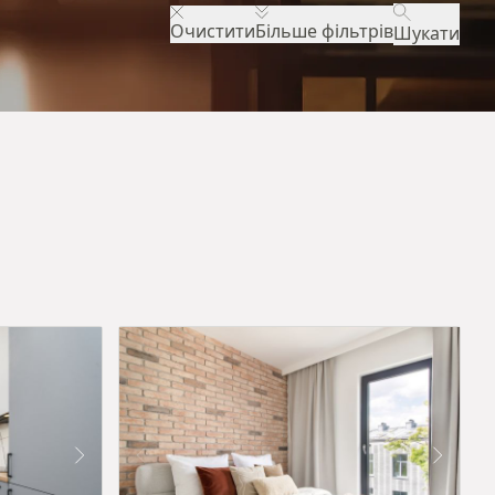
Очистити
Більше фільтрів
Шукати