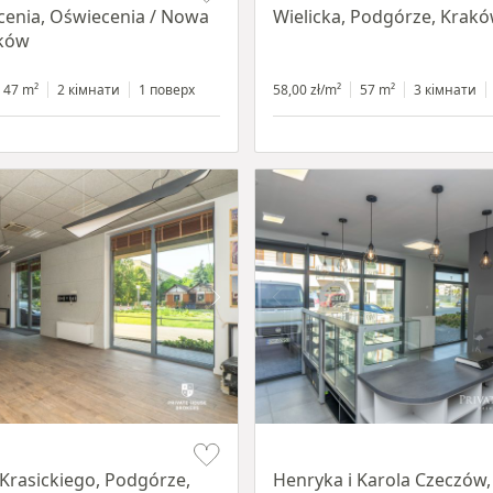
cenia, Oświecenia / Nowa
Wielicka, Podgórze, Krak
aków
47 m²
2 кімнати
1 поверх
58,00 zł/m²
57 m²
3 кімнати
Item 1 of 10
Krasickiego, Podgórze,
Henryka i Karola Czeczów,