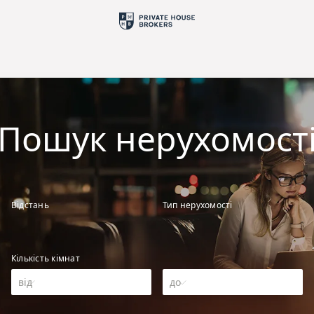
Пошук нерухомост
Відстань
Тип нерухомості
Кількість кімнат