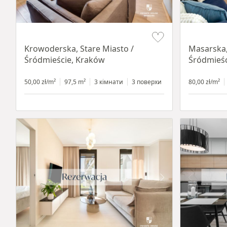
Item 1 of 18
Item 1 of 16
Krowoderska, Stare Miasto /
Masarska,
Śródmieście, Kraków
Śródmieśc
50,00 zł/m²
97,5 m²
3 кімнати
3 поверхи
80,00 zł/m²