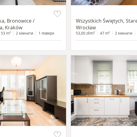
Item 1 of 14
ka, Bronowice /
Wszystkich Świętych, Star
a, Kraków
Wrocław
53 m²
2 кімнати
1 поверх
53,00 zł/m²
47 m²
2 кімнати
Item 1 of 11