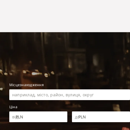
Місцезнаходження
Ціна
PLN
PLN