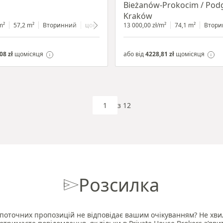
Bieżanów-Prokocim / Pod
Kraków
m²
57,2 m²
Вторинний
цокольний поверх
13 000,00 zł/m²
з вітриною
74,1 m²
Втори
08 zł
щомісяця
або від
4228,81 zł
щомісяця
з 12
Розсилка
поточних пропозицій не відповідає вашим очікуванням? Не хви