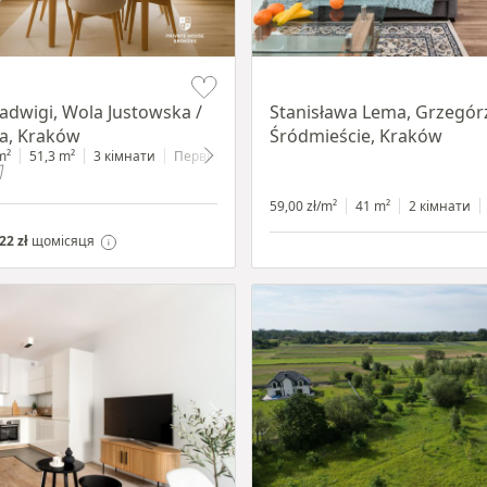
Item 1 of 13
Jadwigi, Wola Justowska /
Stanisława Lema, Grzegórz
a, Kraków
Śródmieście, Kraków
m²
51,3 m²
3 кімнати
Первинний
59,00 zł/m²
41 m²
2 кімнати
22 zł
щомісяця