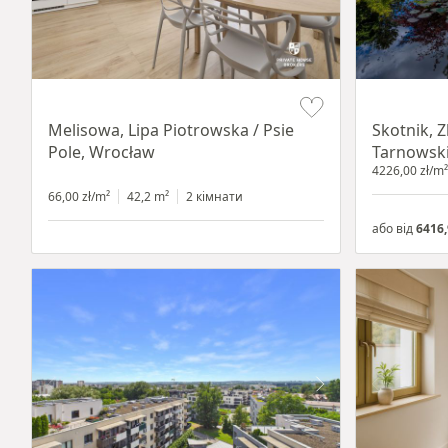
Item 1 of 19
Item 1 of 18
Melisowa, Lipa Piotrowska / Psie
Skotnik, 
Pole, Wrocław
Tarnowsk
4226,00 zł/m²
66,00 zł/m²
42,2 m²
2 кімнати
або від
6416,