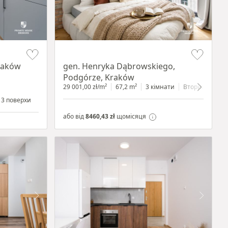
Item 1 of 9
Kraków
gen. Henryka Dąbrowskiego,
Podgórze, Kraków
29 001,00 zł/m²
67,2 m²
3 кімнати
Вторинний
3 поверхи
або від
8460,43 zł
щомісяця