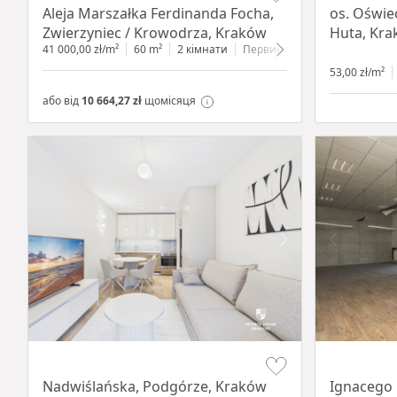
Aleja Marszałka Ferdinanda Focha,
os. Oświe
Zwierzyniec / Krowodrza, Kraków
Huta, Kr
41 000,00 zł/m²
60 m²
2 кімнати
Первинний
1 поверх
53,00 zł/m²
або від
10 664,27 zł
щомісяця
Item 1 of 13
Item 1 of 11
Nadwiślańska, Podgórze, Kraków
Ignacego 