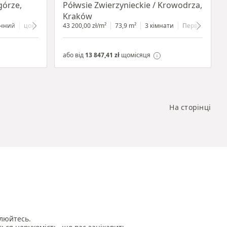
górze,
Półwsie Zwierzynieckie / Krowodrza,
Kraków
нний
цокольний поверх
43 200,00 zł/m²
з вітриною
73,9 m²
3 кімнати
Первинний
або від
13 847,41 zł
щомісяця
На сторінці
люйтесь.
