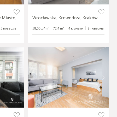
Item 1 of 11
e Miasto,
Wrocławska, Krowodrza, Kraków
5 поверхів
58,00 zł/m²
72,4 m²
4 кімнати
8 поверхів
Item 1 of 12