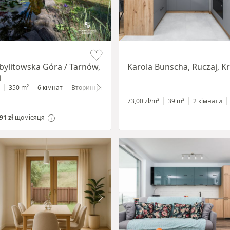
Item 1 of 12
Zbylitowska Góra / Tarnów,
Karola Bunscha, Ruczaj, 
i
350 m²
6 кімнат
Вторинний
2200 m²
73,00 zł/m²
39 m²
2 кімнати
91 zł
щомісяця