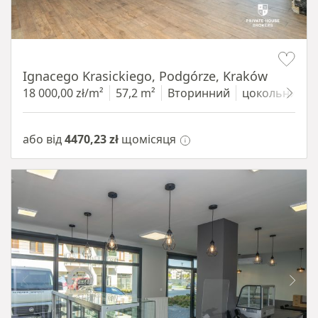
Item 1 of 11
Ignacego Krasickiego, Podgórze, Kraków
18 000,00 zł/m²
57,2 m²
Вторинний
цокольний п
або від
4470,23 zł
щомісяця