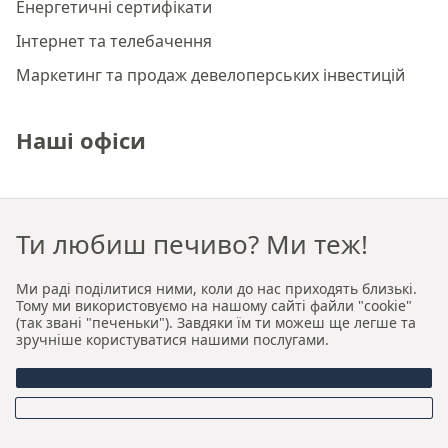
Енергетичні сертифікати
Інтернет та телебачення
Маркетинг та продаж девелоперських інвестицій
Наші офіси
Преміальне агентство нерухомості Краків
Ти любиш печиво? Ми теж!
Преміальне агентство нерухомості Вроцлав
Ми раді поділитися ними, коли до нас приходять близькі.
Про нас
Тому ми використовуємо на нашому сайті файли "cookie"
(так звані "печеньки"). Завдяки їм ти можеш ще легше та
зручніше користуватися нашими послугами.
Хто ми
Наша авторська модель продажу та оренди
Керівництво