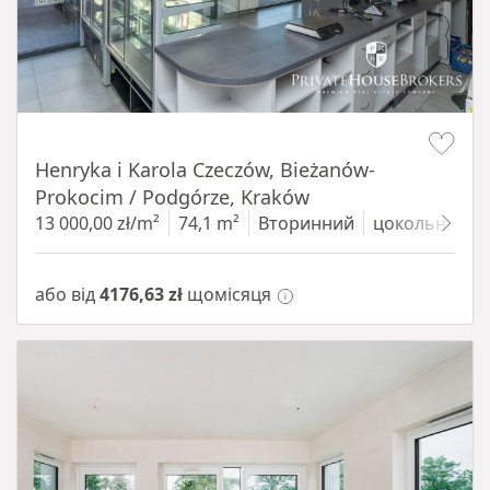
Item 1 of 10
Henryka i Karola Czeczów, Bieżanów-
Prokocim / Podgórze, Kraków
13 000,00 zł/m²
74,1 m²
Вторинний
цокольний п
або від
4176,63 zł
щомісяця