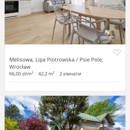
Item 1 of 19
Melisowa, Lipa Piotrowska / Psie Pole,
Wrocław
66,00 zł/m²
42,2 m²
2 кімнати