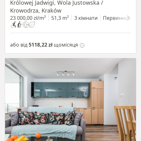
Królowej Jadwigi, Wola Justowska /
Krowodrza, Kraków
23 000,00 zł/m²
51,3 m²
3 кімнати
Первинний
або від
5118,22 zł
щомісяця