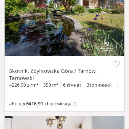
Item 1 of 18
Skotnik, Zbylitowska Góra / Tarnów,
Tarnowski
4226,00 zł/m²
350 m²
6 кімнат
Вторинний
2200
або від
6416,91 zł
щомісяця