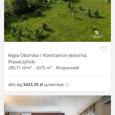
Item 1 of 8
Kępa Oborska / Konstancin-Jeziorna,
Piaseczyński
285,71 zł/m²
4375 m²
Вторинний
або від
5423,35 zł
щомісяця