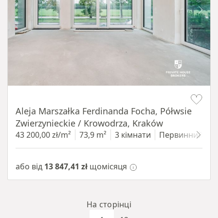
Item 1 of 14
Aleja Marszałka Ferdinanda Focha, Półwsie
Zwierzynieckie / Krowodrza, Kraków
43 200,00 zł/m²
73,9 m²
3 кімнати
Первинний
1
або від
13 847,41 zł
щомісяця
На сторінці