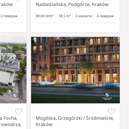
Kraków
Nadwiślańska, Podgórze, Kraków
2 поверхи
88,00 zł/m²
38,5 m²
2 кімнати
4 поверхи
Item 1 of 8
a Focha,
Mogilska, Grzegórzki / Śródmieście,
Krowodrza,
Kraków