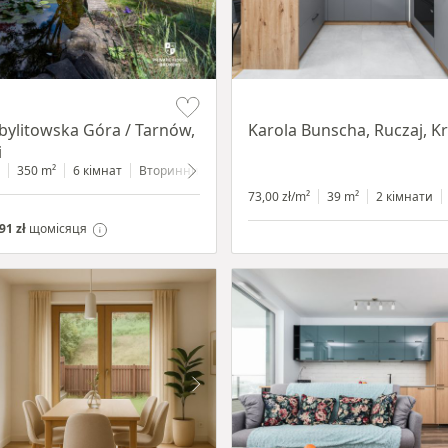
Item 1 of 12
Zbylitowska Góra / Tarnów,
Karola Bunscha, Ruczaj, 
i
350 m²
6 кімнат
Вторинний
2200 m²
73,00 zł/m²
39 m²
2 кімнати
91 zł
щомісяця