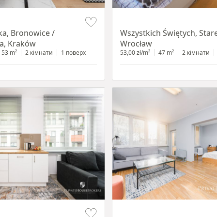
Item 1 of 14
ka, Bronowice /
Wszystkich Świętych, Star
a, Kraków
Wrocław
53 m²
2 кімнати
1 поверх
53,00 zł/m²
47 m²
2 кімнати
Item 1 of 12