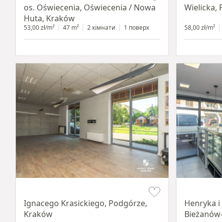
os. Oświecenia, Oświecenia / Nowa
Wielicka,
Huta, Kraków
53,00 zł/m²
47 m²
2 кімнати
1 поверх
58,00 zł/m²
Item 1 of 11
Item 1 of 10
Ignacego Krasickiego, Podgórze,
Henryka i
Kraków
Bieżanów-