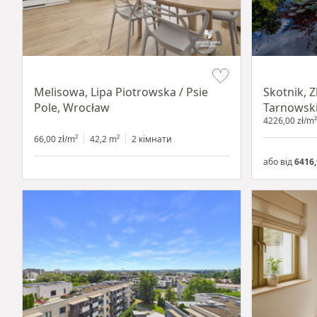
Item 1 of 19
Item 1 of 18
Melisowa, Lipa Piotrowska / Psie
Skotnik, 
Pole, Wrocław
Tarnowsk
4226,00 zł/m²
66,00 zł/m²
42,2 m²
2 кімнати
або від
6416,