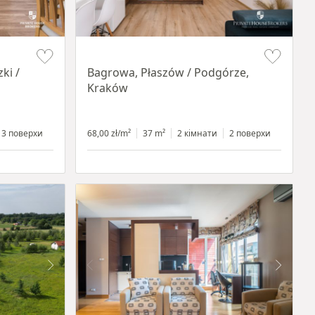
Item 1 of 14
ki /
Bagrowa, Płaszów / Podgórze,
Kraków
3 поверхи
68,00 zł/m²
37 m²
2 кімнати
2 поверхи