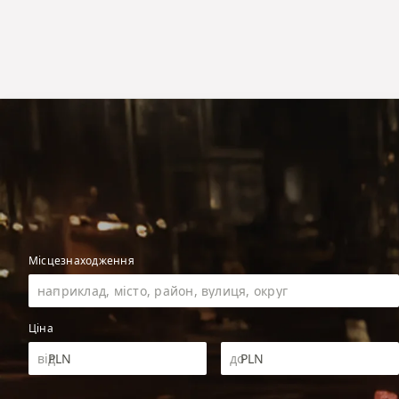
Місцезнаходження
Ціна
PLN
PLN