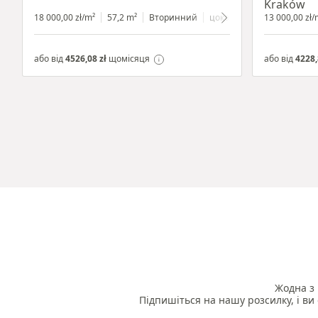
Kraków
18 000,00 zł/m²
57,2 m²
Вторинний
цокольний поверх
13 000,00 zł/
з вітр
або від
4526,08 zł
щомісяця
або від
4228,
Жодна з 
Підпишіться на нашу розсилку, і ви 