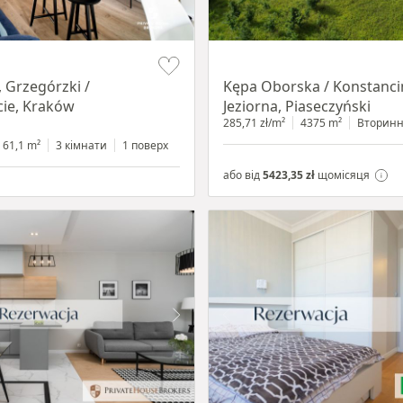
Item 1 of 8
 Grzegórzki /
Kępa Oborska / Konstanci
ie, Kraków
Jeziorna, Piaseczyński
285,71 zł/m²
4375 m²
Вторин
61,1 m²
3 кімнати
1 поверх
або від
5423,35 zł
щомісяця