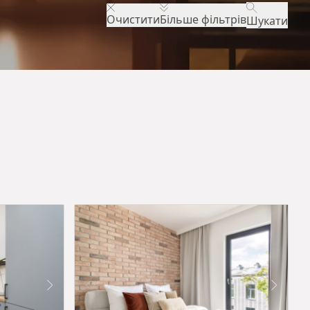
Очистити
Більше фільтрів
Шукати