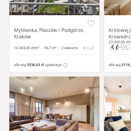
Item 1 of 11
Item 1 of 10
Myśliwska, Płaszów / Podgórze,
Królowej 
Kraków
Krowodrz
23 000,00 zł/
14 364,00 zł/m²
56,7 m²
2 кімнати
Вторинний
7 поверхів
або від
3536,03 zł
щомісяця
або від
5118,