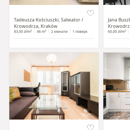
Item 1 of 12
Item 1 of 14
Tadeusza Kościuszki, Salwator /
Jana Busz
Krowodrza, Kraków
Krowodrz
83,00 zł/m²
46 m²
2 кімнати
1 поверх
60,00 zł/m²
Item 1 of 12
Item 1 of 11