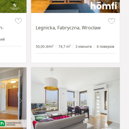
Item 1 of 15
n-
Legnicka, Fabryczna, Wrocław
ний
50,00 zł/m²
74,7 m²
3 кімнати
6 поверхів