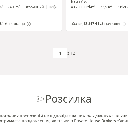
Kraków
m²
иною
74,1 m²
Вторинний
цокольний поверх
43 200,00 zł/m²
з вітриною
73,9 m²
3 кімн
81 zł
щомісяця
або від
13 847,41 zł
щомісяця
з 12
Розсилка
поточних пропозицій не відповідає вашим очікуванням? Не хви
отримаєте повідомлення, як тільки в Private House Brokers з’яви