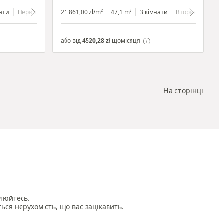
ати
Первинний
1 поверх
21 861,00 zł/m²
47,1 m²
3 кімнати
Вторинний
або від
4520,28 zł
щомісяця
На сторінці
люйтесь.

ться нерухомість, що вас зацікавить.