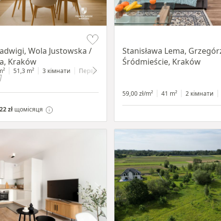
Item 1 of 13
Jadwigi, Wola Justowska /
Stanisława Lema, Grzegórz
a, Kraków
Śródmieście, Kraków
m²
51,3 m²
3 кімнати
Первинний
59,00 zł/m²
41 m²
2 кімнати
22 zł
щомісяця