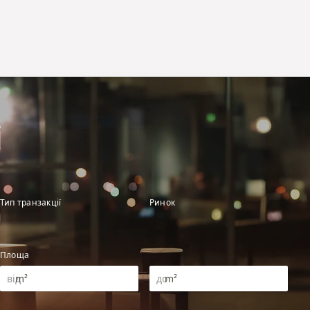
і
Тип транзакції
Ринок
Площа
m²
m²