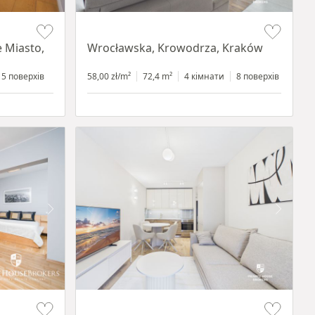
Item 1 of 11
e Miasto,
Wrocławska, Krowodrza, Kraków
5 поверхів
58,00 zł/m²
72,4 m²
4 кімнати
8 поверхів
Item 1 of 13