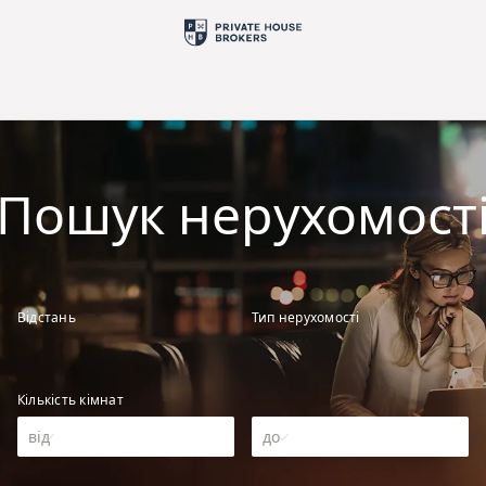
Пошук нерухомост
Відстань
Тип нерухомості
Кількість кімнат