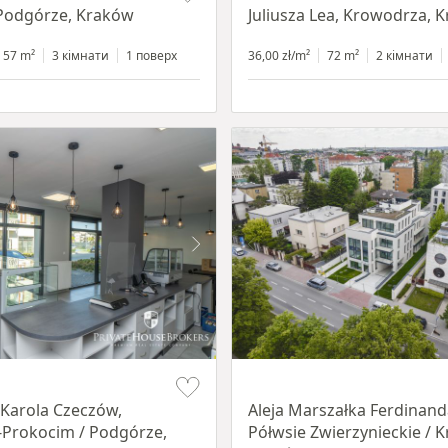
 Podgórze, Kraków
Juliusza Lea, Krowodrza, 
57 m²
3 кімнати
1 поверх
36,00 zł/m²
72 m²
2 кімнати
Item 1 of 11
 Karola Czeczów,
Aleja Marszałka Ferdinand
Prokocim / Podgórze,
Półwsie Zwierzynieckie / 