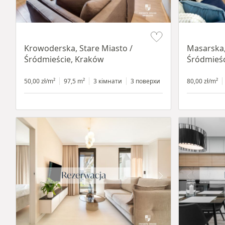
Item 1 of 18
Item 1 of 16
Krowoderska, Stare Miasto /
Masarska,
Śródmieście, Kraków
Śródmieśc
50,00 zł/m²
97,5 m²
3 кімнати
3 поверхи
80,00 zł/m²