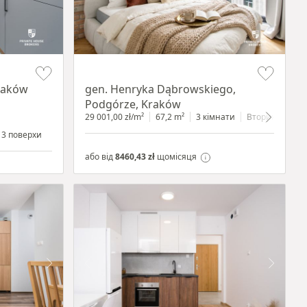
Item 1 of 9
Kraków
gen. Henryka Dąbrowskiego,
Podgórze, Kraków
29 001,00 zł/m²
67,2 m²
3 кімнати
Вторинний
3 поверхи
або від
8460,43 zł
щомісяця