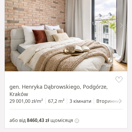
Item 1 of 9
gen. Henryka Dąbrowskiego, Podgórze,
Kraków
29 001,00 zł/m²
67,2 m²
3 кімнати
Вторинний
3
або від
8460,43 zł
щомісяця