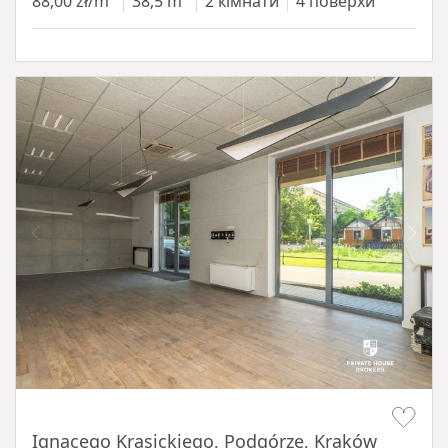
88,00 zł/m²
38,5 m²
2 кімнати
4 поверхи
Item 1 of 11
Ignacego Krasickiego, Podgórze, Kraków