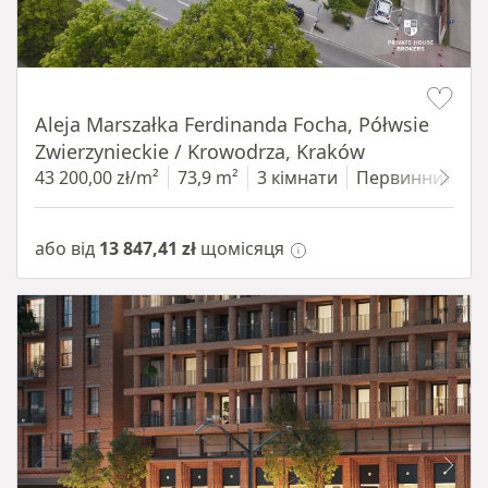
Item 1 of 11
Aleja Marszałka Ferdinanda Focha, Półwsie
Zwierzynieckie / Krowodrza, Kraków
43 200,00 zł/m²
73,9 m²
3 кімнати
Первинний
1
або від
13 847,41 zł
щомісяця