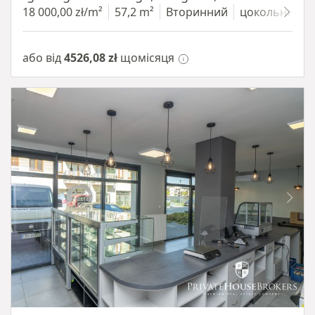
18 000,00 zł/m²
57,2 m²
Вторинний
цокольний п
або від
4526,08 zł
щомісяця
Item 1 of 10