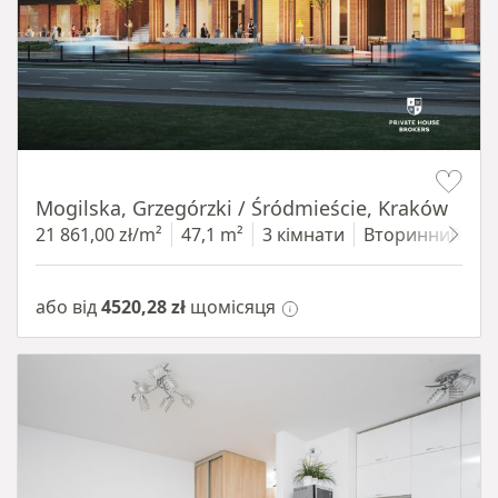
Item 1 of 8
Mogilska, Grzegórzki / Śródmieście, Kraków
21 861,00 zł/m²
47,1 m²
3 кімнати
Вторинний
4
або від
4520,28 zł
щомісяця