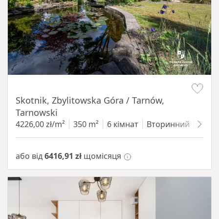
Item 1 of 18
Skotnik, Zbylitowska Góra / Tarnów,
Tarnowski
4226,00 zł/m²
350 m²
6 кімнат
Вторинний
2200
або від
6416,91 zł
щомісяця