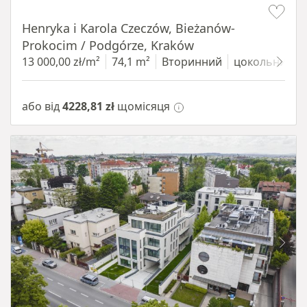
Henryka i Karola Czeczów, Bieżanów-
Prokocim / Podgórze, Kraków
13 000,00 zł/m²
74,1 m²
Вторинний
цокольний п
або від
4228,81 zł
щомісяця