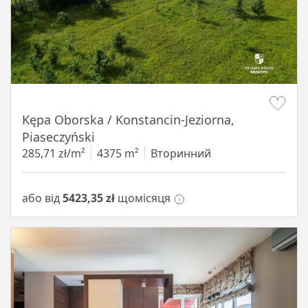
Item 1 of 8
Kępa Oborska / Konstancin-Jeziorna,
Piaseczyński
285,71 zł/m²
4375 m²
Вторинний
або від
5423,35 zł
щомісяця