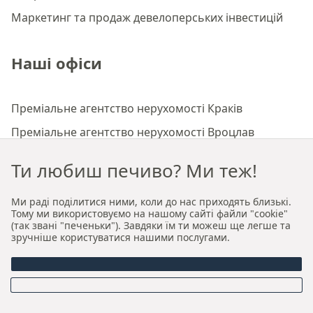
Маркетинг та продаж девелоперських інвестицій
Наші офіси
Преміальне агентство нерухомості Краків
Преміальне агентство нерухомості Вроцлав
Ти любиш печиво? Ми теж!
Про нас
Ми раді поділитися ними, коли до нас приходять близькі.
Тому ми використовуємо на нашому сайті файли "cookie"
Хто ми
(так звані "печеньки"). Завдяки їм ти можеш ще легше та
зручніше користуватися нашими послугами.
Наша авторська модель продажу та оренди
Керівництво