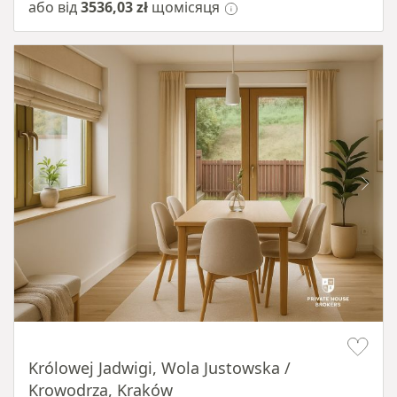
або від
3536,03 zł
щомісяця
Item 1 of 10
Królowej Jadwigi, Wola Justowska /
Krowodrza, Kraków