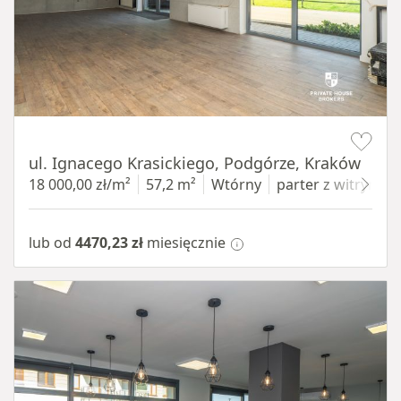
Item 1 of 11
ul. Ignacego Krasickiego, Podgórze, Kraków
18 000,00 zł/m²
57,2 m²
Wtórny
parter
z witryną
lub od
4470,23 zł
miesięcznie