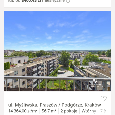
lub od
8460,43 zł
miesięcznie
Item 1 of 11
ul. Myśliwska, Płaszów / Podgórze, Kraków
14 364,00 zł/m²
56,7 m²
2 pokoje
Wtórny
7 piętr