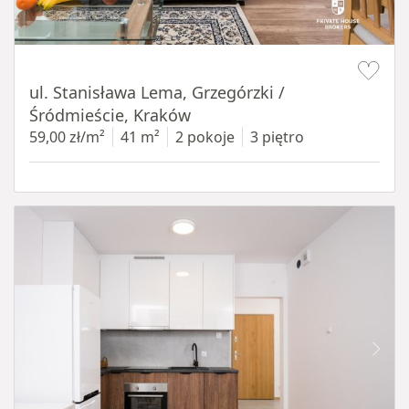
Item 1 of 13
ul. Stanisława Lema, Grzegórzki /
Śródmieście, Kraków
59,00 zł/m²
41 m²
2 pokoje
3 piętro