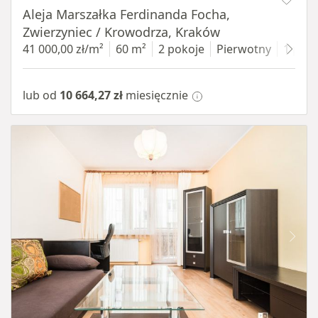
Aleja Marszałka Ferdinanda Focha,
Zwierzyniec / Krowodrza, Kraków
41 000,00 zł/m²
60 m²
2 pokoje
Pierwotny
1 pięt
lub od
10 664,27 zł
miesięcznie