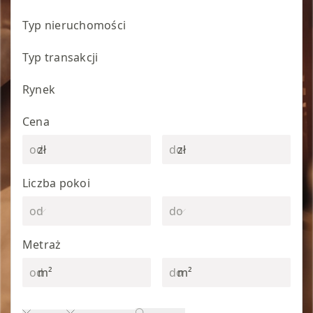
Typ nieruchomości
Typ transakcji
Rynek
Cena
zł
zł
Liczba pokoi
Metraż
m²
m²