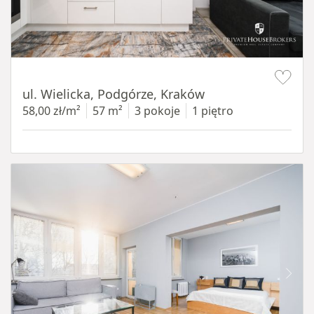
Item 1 of 11
ul. Wielicka, Podgórze, Kraków
58,00 zł/m²
57 m²
3 pokoje
1 piętro