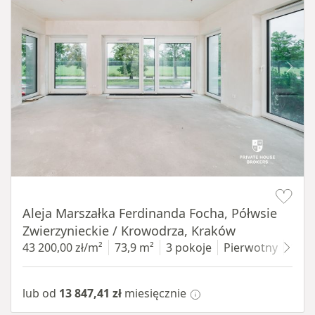
Item 1 of 14
Aleja Marszałka Ferdinanda Focha, Półwsie
Zwierzynieckie / Krowodrza, Kraków
43 200,00 zł/m²
73,9 m²
3 pokoje
Pierwotny
1 pi
lub od
13 847,41 zł
miesięcznie