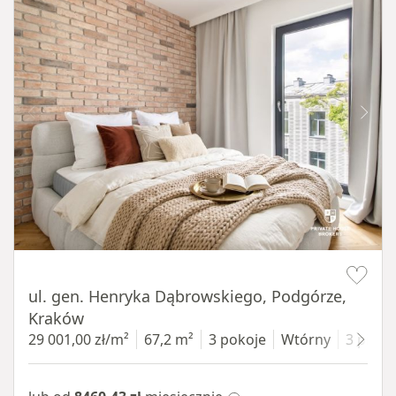
Item 1 of 9
ul. gen. Henryka Dąbrowskiego, Podgórze,
Kraków
29 001,00 zł/m²
67,2 m²
3 pokoje
Wtórny
3 piętr