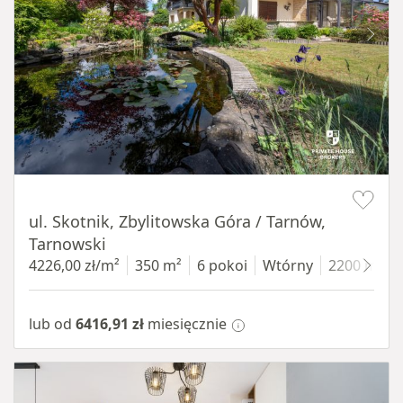
Item 1 of 18
ul. Skotnik, Zbylitowska Góra / Tarnów,
Tarnowski
4226,00 zł/m²
350 m²
6 pokoi
Wtórny
2200 m²
lub od
6416,91 zł
miesięcznie