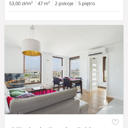
53,00 zł/m²
47 m²
2 pokoje
5 piętro
Item 1 of 11