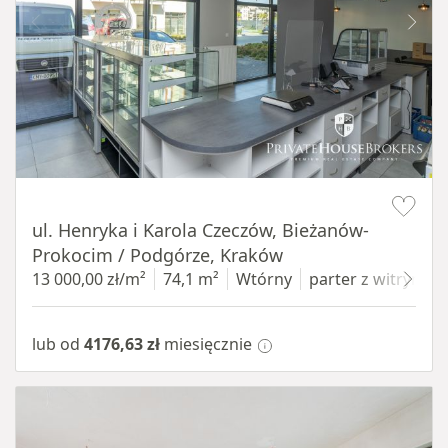
Item 1 of 10
ul. Henryka i Karola Czeczów, Bieżanów-
Prokocim / Podgórze, Kraków
13 000,00 zł/m²
74,1 m²
Wtórny
parter
z witryną
lub od
4176,63 zł
miesięcznie