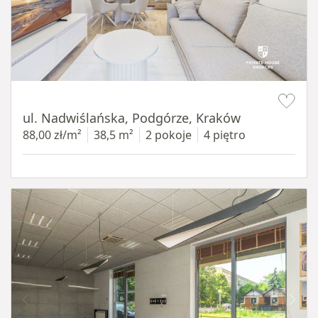
Item 1 of 13
ul. Nadwiślańska, Podgórze, Kraków
88,00 zł/m²
38,5 m²
2 pokoje
4 piętro