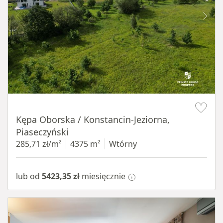
Item 1 of 8
Kępa Oborska / Konstancin-Jeziorna,
Piaseczyński
285,71 zł/m²
4375 m²
Wtórny
lub od
5423,35 zł
miesięcznie