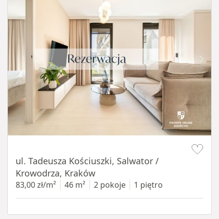
Item 1 of 12
ul. Tadeusza Kościuszki, Salwator /
Krowodrza, Kraków
83,00 zł/m²
46 m²
2 pokoje
1 piętro