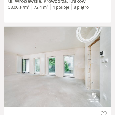
ul. Wrocławska, Krowodrza, Kraków
58,00 zł/m²
72,4 m²
4 pokoje
8 piętro
Item 1 of 13