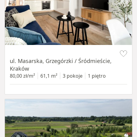
Item 1 of 16
ul. Masarska, Grzegórzki / Śródmieście,
Kraków
80,00 zł/m²
61,1 m²
3 pokoje
1 piętro