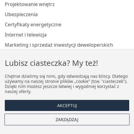
Projektowanie wnętrz
Ubezpieczenia
Certyfikaty energetyczne
Internet i telewizja
Marketing i sprzedaż inwestycji deweloperskich
Lubisz ciasteczka? My też!
Nasze biura
Chętnie dzielimy się nimi, gdy odwiedzają nas bliscy. Dlatego
używamy na naszej stronie plików „cookie” (tzw. "ciasteczek").
Biuro nieruchomości premium Kraków
Dzięki nim możesz jeszcze łatwiej i wygodniej korzystać z
naszej oferty.
Biuro nieruchomości premium Wrocław
AKCEPTUJ
O nas
ZARZĄDZAJ
Kim jesteśmy