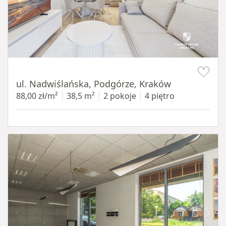
Item 1 of 13
ul. Nadwiślańska, Podgórze, Kraków
88,00 zł/m²
38,5 m²
2 pokoje
4 piętro