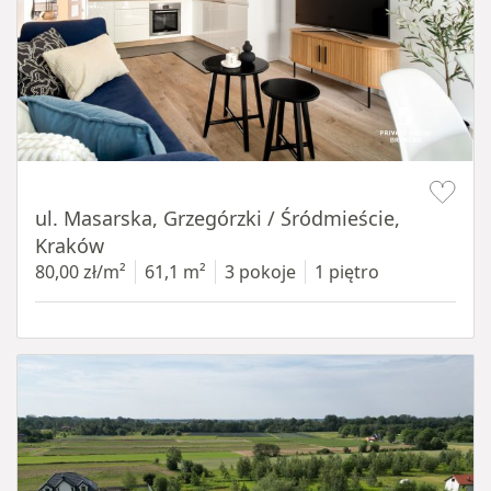
Item 1 of 16
ul. Masarska, Grzegórzki / Śródmieście,
Kraków
80,00 zł/m²
61,1 m²
3 pokoje
1 piętro