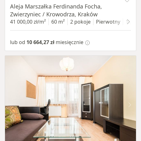
Aleja Marszałka Ferdinanda Focha,
Zwierzyniec / Krowodrza, Kraków
41 000,00 zł/m²
60 m²
2 pokoje
Pierwotny
1 pięt
lub od
10 664,27 zł
miesięcznie