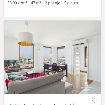
53,00 zł/m²
47 m²
2 pokoje
5 piętro
Item 1 of 11