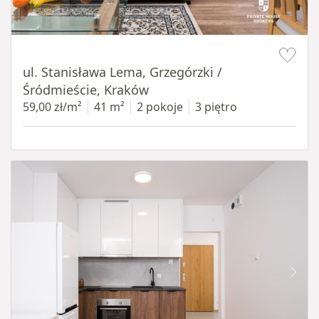
Item 1 of 13
ul. Stanisława Lema, Grzegórzki /
Śródmieście, Kraków
59,00 zł/m²
41 m²
2 pokoje
3 piętro