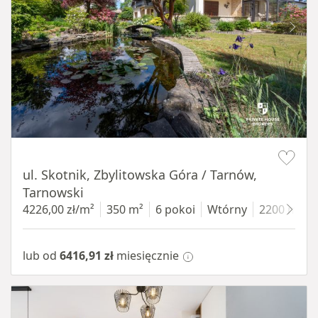
Item 1 of 18
ul. Skotnik, Zbylitowska Góra / Tarnów,
Tarnowski
4226,00 zł/m²
350 m²
6 pokoi
Wtórny
2200 m²
lub od
6416,91 zł
miesięcznie