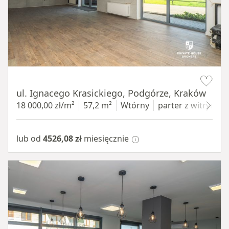
Item 1 of 11
ul. Ignacego Krasickiego, Podgórze, Kraków
18 000,00 zł/m²
57,2 m²
Wtórny
parter
z witryną
lub od
4526,08 zł
miesięcznie