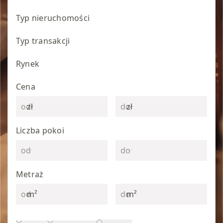
Typ nieruchomości
Typ transakcji
Rynek
Cena
zł
zł
Liczba pokoi
Metraż
m²
m²