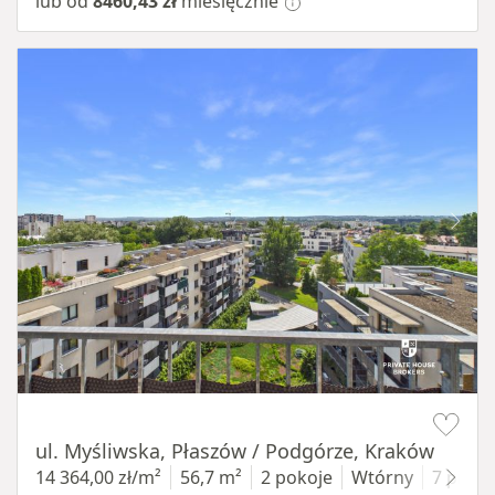
lub od
8460,43 zł
miesięcznie
Item 1 of 11
ul. Myśliwska, Płaszów / Podgórze, Kraków
14 364,00 zł/m²
56,7 m²
2 pokoje
Wtórny
7 piętr