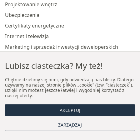
Projektowanie wnętrz
Ubezpieczenia
Certyfikaty energetyczne
Internet i telewizja
Marketing i sprzedaż inwestycji deweloperskich
Lubisz ciasteczka? My też!
Nasze biura
Chętnie dzielimy się nimi, gdy odwiedzają nas bliscy. Dlatego
używamy na naszej stronie plików „cookie” (tzw. "ciasteczek").
Biuro nieruchomości premium Kraków
Dzięki nim możesz jeszcze łatwiej i wygodniej korzystać z
naszej oferty.
Biuro nieruchomości premium Wrocław
AKCEPTUJ
O nas
ZARZĄDZAJ
Kim jesteśmy