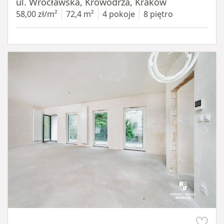
ul. Wrocławska, Krowodrza, Kraków
58,00 zł/m²
72,4 m²
4 pokoje
8 piętro
Item 1 of 13