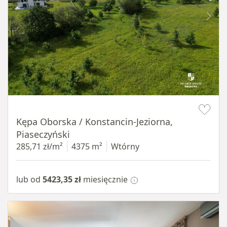
Item 1 of 8
Kępa Oborska / Konstancin-Jeziorna,
Piaseczyński
285,71 zł/m²
4375 m²
Wtórny
lub od
5423,35 zł
miesięcznie