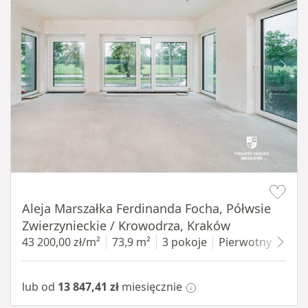
Item 1 of 14
Aleja Marszałka Ferdinanda Focha, Półwsie
Zwierzynieckie / Krowodrza, Kraków
43 200,00 zł/m²
73,9 m²
3 pokoje
Pierwotny
1 pi
lub od
13 847,41 zł
miesięcznie