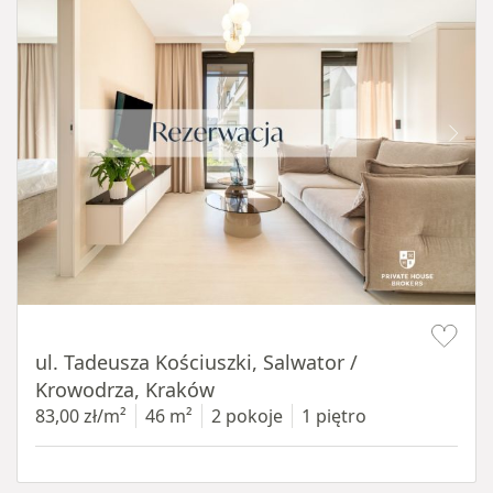
Item 1 of 12
ul. Tadeusza Kościuszki, Salwator /
Krowodrza, Kraków
83,00 zł/m²
46 m²
2 pokoje
1 piętro