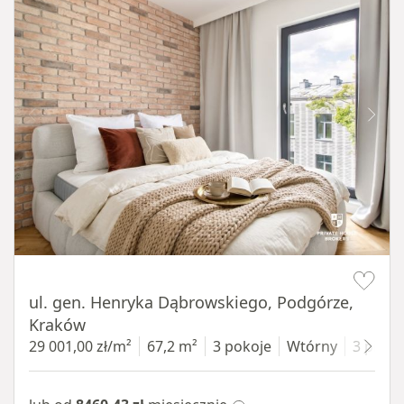
Item 1 of 9
ul. gen. Henryka Dąbrowskiego, Podgórze,
Kraków
29 001,00 zł/m²
67,2 m²
3 pokoje
Wtórny
3 piętr