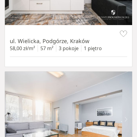
Item 1 of 11
ul. Wielicka, Podgórze, Kraków
58,00 zł/m²
57 m²
3 pokoje
1 piętro