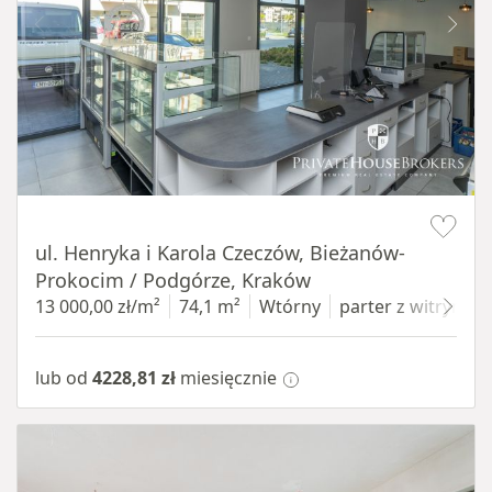
Item 1 of 10
ul. Henryka i Karola Czeczów, Bieżanów-
Prokocim / Podgórze, Kraków
13 000,00 zł/m²
74,1 m²
Wtórny
parter
z witryną
lub od
4228,81 zł
miesięcznie