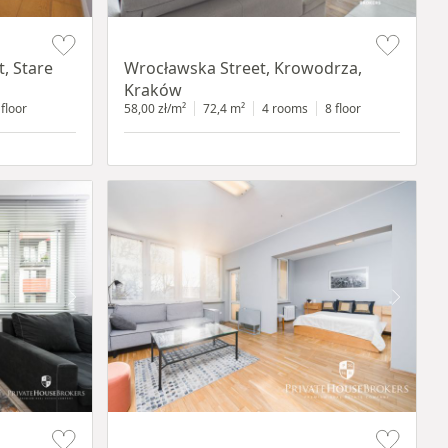
Item 1 of 11
, Stare
Wrocławska Street, Krowodrza,
Kraków
 floor
58,00 zł/m²
72,4 m²
4 rooms
8 floor
Item 1 of 12