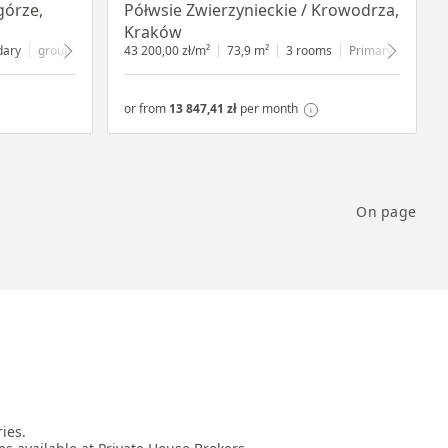
górze,
Półwsie Zwierzynieckie / Krowodrza,
Kraków
dary
ground floor
with shop window
43 200,00 zł/m²
73,9 m²
3 rooms
Primary
1 floor
or from
13 847,41 zł
per month
On page
es.
