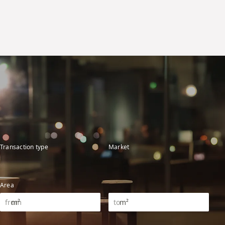
Transaction type
Market
Area
m²
m²