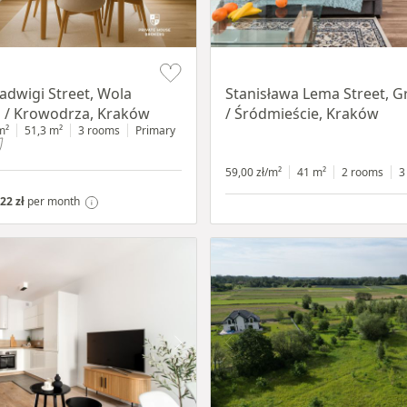
Item 1 of 13
Jadwigi Street, Wola
Stanisława Lema Street, G
 / Krowodrza, Kraków
/ Śródmieście, Kraków
m²
51,3 m²
3 rooms
Primary
59,00 zł/m²
41 m²
2 rooms
3
22 zł
per month