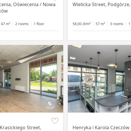
cenia, Oświecenia / Nowa
Wielicka Street, Podgórze
aków
47 m²
2 rooms
1 floor
58,00 zł/m²
57 m²
3 rooms
1
Item 1 of 10
Krasickiego Street,
Henryka i Karola Czeczów 