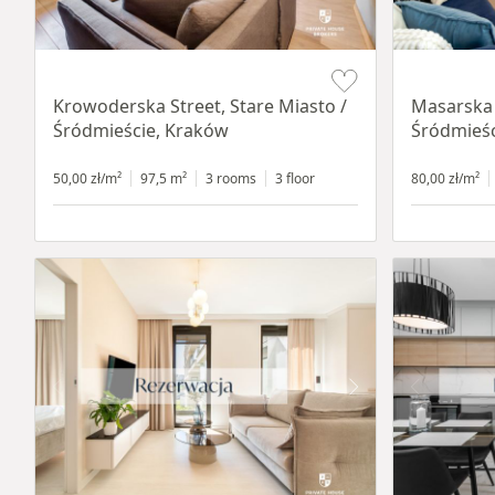
Item 1 of 18
Item 1 of 16
Krowoderska Street, Stare Miasto /
Masarska 
Śródmieście, Kraków
Śródmieśc
50,00 zł/m²
97,5 m²
3 rooms
3 floor
80,00 zł/m²