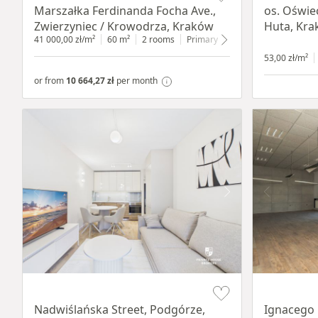
Marszałka Ferdinanda Focha Ave.,
os. Oświe
Zwierzyniec / Krowodrza, Kraków
Huta, Kr
41 000,00 zł/m²
60 m²
2 rooms
Primary
1 floor
53,00 zł/m²
or from
10 664,27 zł
per month
Item 1 of 13
Item 1 of 11
Nadwiślańska Street, Podgórze,
Ignacego 