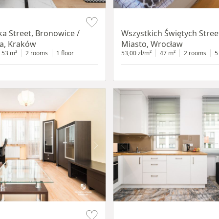
Item 1 of 14
ka Street, Bronowice /
Wszystkich Świętych Street
a, Kraków
Miasto, Wrocław
53 m²
2 rooms
1 floor
53,00 zł/m²
47 m²
2 rooms
5
Item 1 of 11