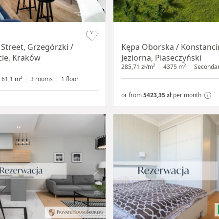
Item 1 of 8
Street, Grzegórzki /
Kępa Oborska / Konstanci
ie, Kraków
Jeziorna, Piaseczyński
285,71 zł/m²
4375 m²
Seconda
61,1 m²
3 rooms
1 floor
or from
5423,35 zł
per month