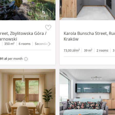
Item 1 of 12
reet, Zbylitowska Góra /
Karola Bunscha Street, Ruc
arnowski
Kraków
350 m²
6 rooms
Secondary
2200 m²
73,00 zł/m²
39 m²
2 rooms
3
91 zł
per month