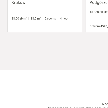
Kraków
Podgórze
18 000,00 zł/
88,00 zł/m²
38,5 m²
2 rooms
4 floor
or from
4526,
Non