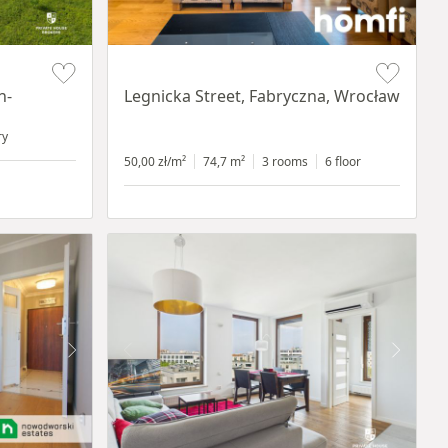
Item 1 of 15
n-
Legnicka Street, Fabryczna, Wrocław
ry
50,00 zł/m²
74,7 m²
3 rooms
6 floor