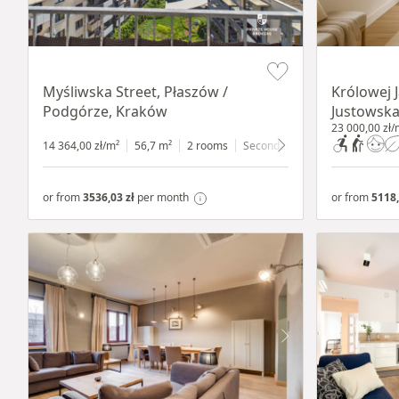
Item 1 of 11
Item 1 of 10
Myśliwska Street, Płaszów /
Królowej 
Podgórze, Kraków
Justowska
23 000,00 zł/
14 364,00 zł/m²
56,7 m²
2 rooms
Secondary
7 floor
or from
3536,03 zł
per month
or from
5118,