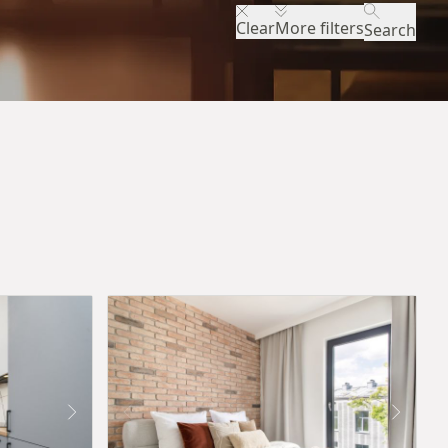
Clear
More filters
Search