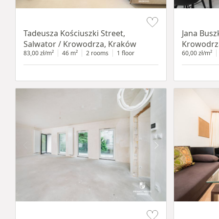
Item 1 of 12
Item 1 of 14
Tadeusza Kościuszki Street,
Jana Busz
Salwator / Krowodrza, Kraków
Krowodrz
83,00 zł/m²
46 m²
2 rooms
1 floor
60,00 zł/m²
Item 1 of 13
Item 1 of 12