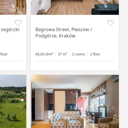
Item 1 of 14
rzegórzki
Bagrowa Street, Płaszów /
Podgórze, Kraków
 floor
68,00 zł/m²
37 m²
2 rooms
2 floor