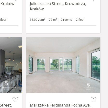
, Kraków
Juliusza Lea Street, Krowodrza,
Kraków
 floor
36,00 zł/m²
72 m²
2 rooms
2 floor
Item 1 of 14
Street,
Marszałka Ferdinanda Focha Ave.,