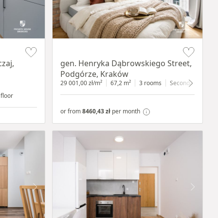
Item 1 of 9
zaj,
gen. Henryka Dąbrowskiego Street,
Podgórze, Kraków
29 001,00 zł/m²
67,2 m²
3 rooms
Secondary
3 fl
 floor
or from
8460,43 zł
per month