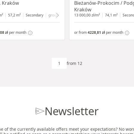
, Kraków
Bieżanów-Prokocim / Pod
Kraków
m²
57,2 m²
Secondary
ground floor
with shop window
13 000,00 zł/m²
74,1 m²
Secon
08 zł
per month
or from
4228,81 zł
per month
from 12
Newsletter
e of the currently available offers meet your expectations? No worri