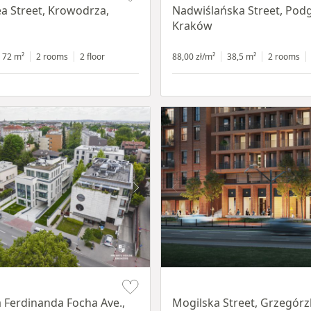
ea Street, Krowodrza,
Nadwiślańska Street, Pod
Kraków
72 m²
2 rooms
2 floor
88,00 zł/m²
38,5 m²
2 rooms
Item 1 of 8
 Ferdinanda Focha Ave.,
Mogilska Street, Grzegórzk