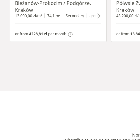
Bieżanów-Prokocim / Podgórze,
Półwsie Z
Kraków
Kraków
13 000,00 zł/m²
74,1 m²
Secondary
ground floor
with shop wind
43 200,00 zł/
or from
4228,81 zł
per month
or from
13 84
Non