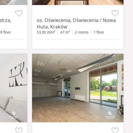
Item 1 of 12
drza,
os. Oświecenia, Oświecenia / Nowa
Huta, Kraków
8 floor
53,00 zł/m²
47 m²
2 rooms
1 floor
Item 1 of 11