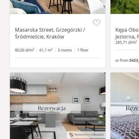
Item 1 of 16
Item 1 of 8
Masarska Street, Grzegórzki /
Kępa Obor
Śródmieście, Kraków
Jeziorna, 
285,71 zł/m²
80,00 zł/m²
61,1 m²
3 rooms
1 floor
or from
5423,