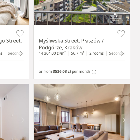
Item 1 of 11
o Street,
Myśliwska Street, Płaszów /
Podgórze, Kraków
ms
Secondary
3 floor
14 364,00 zł/m²
56,7 m²
2 rooms
Secondary
7 fl
or from
3536,03 zł
per month