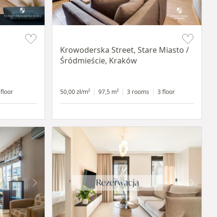
Item 1 of 18
Krowoderska Street, Stare Miasto /
Śródmieście, Kraków
 floor
50,00 zł/m²
97,5 m²
3 rooms
3 floor