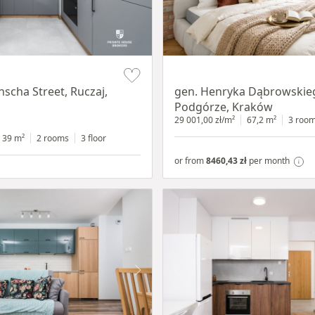
Item 1 of 9
nscha Street, Ruczaj,
gen. Henryka Dąbrowskieg
Podgórze, Kraków
29 001,00 zł/m²
67,2 m²
3 roo
39 m²
2 rooms
3 floor
or from
8460,43 zł
per month