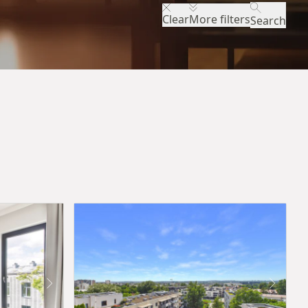
Clear
More filters
Search