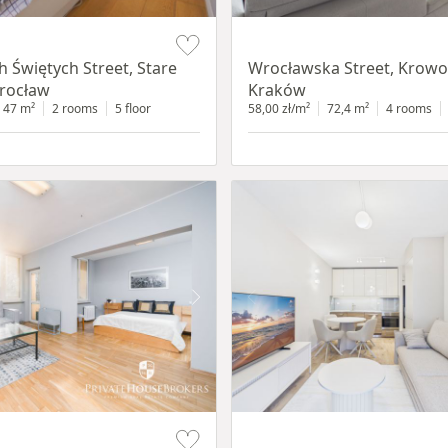
Item 1 of 11
h Świętych Street, Stare
Wrocławska Street, Krowo
rocław
Kraków
47 m²
2 rooms
5 floor
58,00 zł/m²
72,4 m²
4 rooms
Item 1 of 13