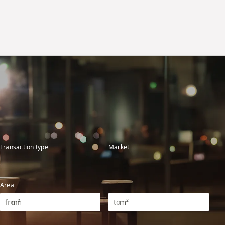
Transaction type
Market
Area
m²
m²