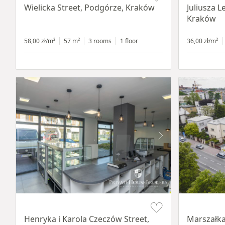
Wielicka Street, Podgórze, Kraków
Juliusza L
Kraków
58,00 zł/m²
57 m²
3 rooms
1 floor
36,00 zł/m²
Item 1 of 10
Item 1 of 11
Henryka i Karola Czeczów Street,
Marszałka