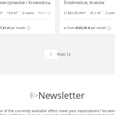
wierzynieckie / Krowodrza,
Śródmieście, Kraków
ow
m²
73,9 m²
3 rooms
Primary
1 floor
21 861,00 zł/m²
47,1 m²
3 roo
7,41 zł
per month
or from
4520,28 zł
per month
from 12
Newsletter
e of the currently available offers meet your expectations? No worri