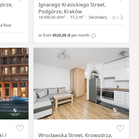
górze,
Ignacego Krasickiego Street,
Podgórze, Kraków
18 000,00 zł/m²
57,2 m²
Secondary
ground floor
wi
4 floor
or from
4526,08 zł
per month
Item 1 of 15
i /
Wrocławska Street, Krowodrza,