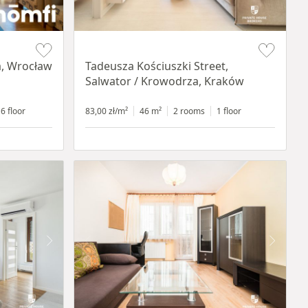
Item 1 of 12
a, Wrocław
Tadeusza Kościuszki Street,
Salwator / Krowodrza, Kraków
6 floor
83,00 zł/m²
46 m²
2 rooms
1 floor