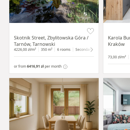
Item 1 of 18
Item 1 of 12
Skotnik Street, Zbylitowska Góra /
Karola Bu
Tarnów, Tarnowski
Kraków
4226,00 zł/m²
350 m²
6 rooms
Secondary
2200 m²
73,00 zł/m²
or from
6416,91 zł
per month