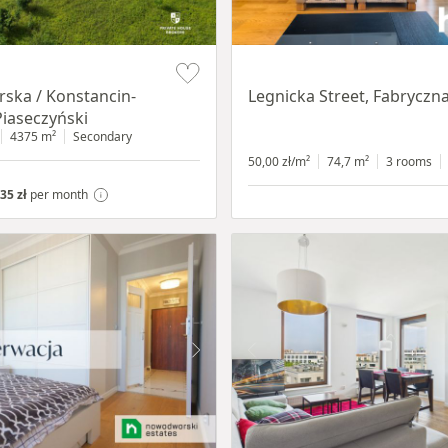
Item 1 of 15
ska / Konstancin-
Legnicka Street, Fabryczn
Piaseczyński
4375 m²
Secondary
50,00 zł/m²
74,7 m²
3 rooms
35 zł
per month