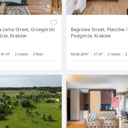
Item 1 of 14
a Lema Street, Grzegórzki
Bagrowa Street, Płaszów /
ście, Kraków
Podgórze, Kraków
41 m²
2 rooms
3 floor
68,00 zł/m²
37 m²
2 rooms
2