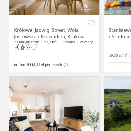
Item 1 of 10
Item 1 of 13
Królowej Jadwigi Street, Wola
Stanisław
Justowska / Krowodrza, Kraków
/ Śródmie
23 000,00 zł/m²
51,3 m²
3 rooms
Primary
59,00 zł/m²
or from
5118,22 zł
per month