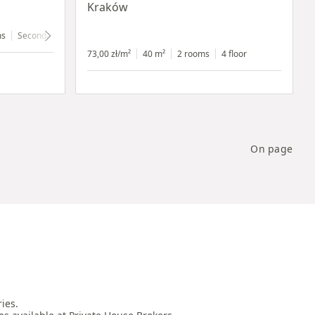
Kraków
ms
Secondary
4 floor
73,00 zł/m²
40 m²
2 rooms
4 floor
On page
es.
