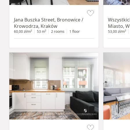
Item 1 of 14
Item 1 of 14
Jana Buszka Street, Bronowice /
Wszystkic
Krowodrza, Kraków
Miasto, W
60,00 zł/m²
53 m²
2 rooms
1 floor
53,00 zł/m²
Item 1 of 11
Item 1 of 12