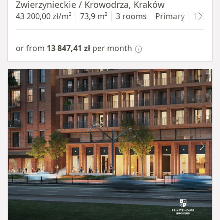
Zwierzynieckie / Krowodrza, Kraków
43 200,00 zł/m²
73,9 m²
3 rooms
Primary
1 floor
or from
13 847,41 zł
per month