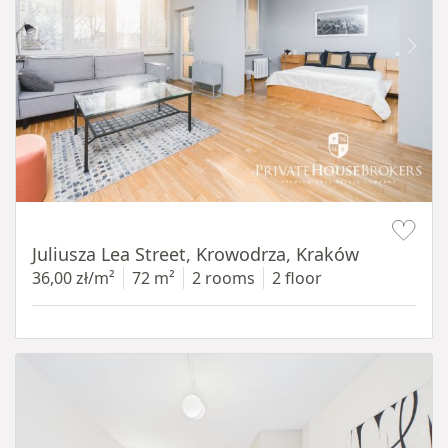
Item 1 of 12
Juliusza Lea Street, Krowodrza, Kraków
36,00 zł/m²
72 m²
2 rooms
2 floor