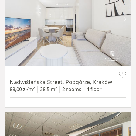
Item 1 of 13
Nadwiślańska Street, Podgórze, Kraków
88,00 zł/m²
38,5 m²
2 rooms
4 floor