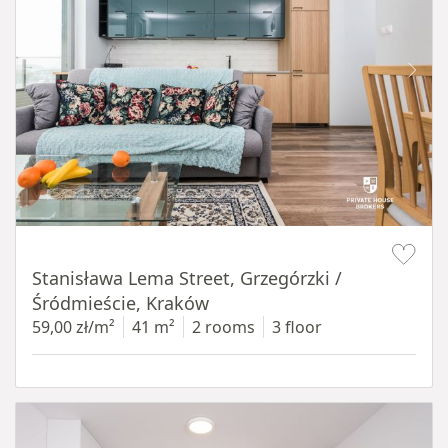
Item 1 of 13
Stanisława Lema Street, Grzegórzki /
Śródmieście, Kraków
59,00 zł/m²
41 m²
2 rooms
3 floor