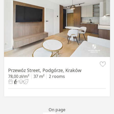
Item 1 of 11
Przewóz Street, Podgórze, Kraków
78,00 zł/m²
37 m²
2 rooms
On page