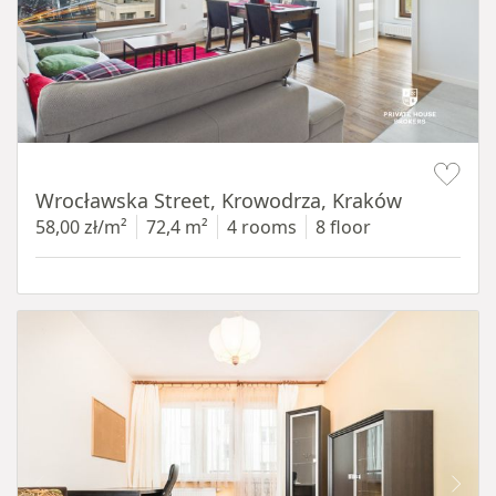
Item 1 of 11
Wrocławska Street, Krowodrza, Kraków
58,00 zł/m²
72,4 m²
4 rooms
8 floor