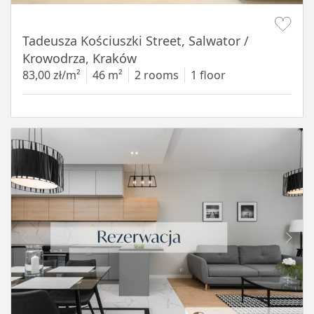
Item 1 of 12
Tadeusza Kościuszki Street, Salwator /
Krowodrza, Kraków
83,00 zł/m²
46 m²
2 rooms
1 floor