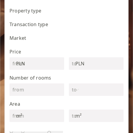
Property type
Transaction type
Market
Price
PLN
PLN
Number of rooms
Area
m²
m²