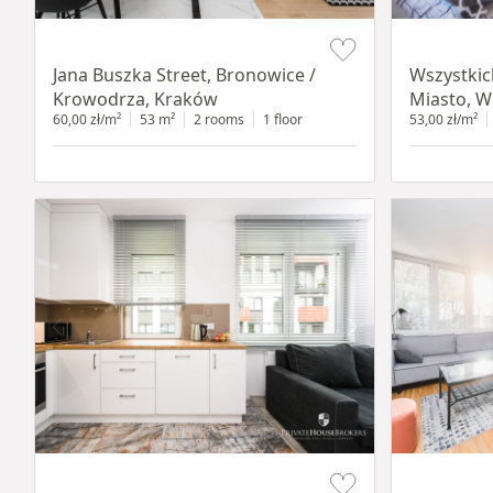
Item 1 of 14
Item 1 of 14
Jana Buszka Street, Bronowice /
Wszystkic
Krowodrza, Kraków
Miasto, W
60,00 zł/m²
53 m²
2 rooms
1 floor
53,00 zł/m²
Item 1 of 11
Item 1 of 12