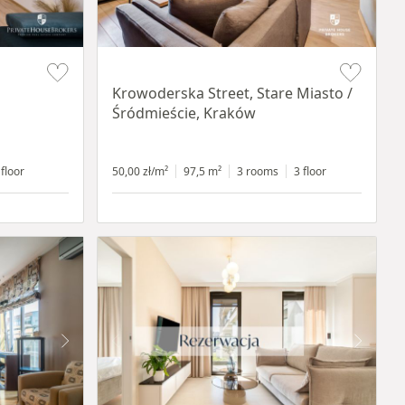
Item 1 of 18
Krowoderska Street, Stare Miasto /
Śródmieście, Kraków
 floor
50,00 zł/m²
97,5 m²
3 rooms
3 floor