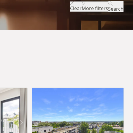
Clear
More filters
Search