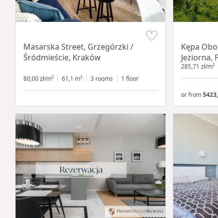
Item 1 of 16
Item 1 of 8
Masarska Street, Grzegórzki /
Kępa Obor
Śródmieście, Kraków
Jeziorna, 
285,71 zł/m²
80,00 zł/m²
61,1 m²
3 rooms
1 floor
or from
5423,