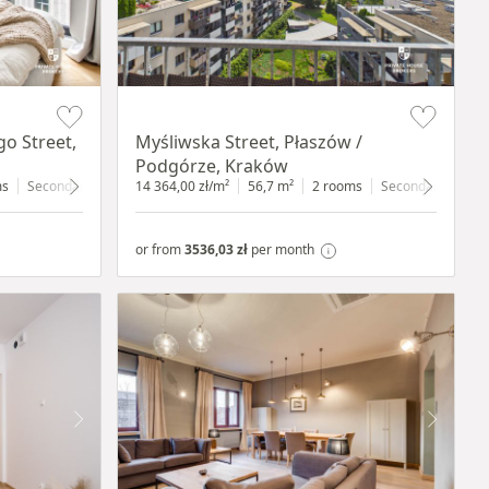
Item 1 of 11
o Street,
Myśliwska Street, Płaszów /
Podgórze, Kraków
ms
Secondary
3 floor
14 364,00 zł/m²
56,7 m²
2 rooms
Secondary
7 fl
or from
3536,03 zł
per month