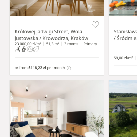
Item 1 of 10
Item 1 of 13
Królowej Jadwigi Street, Wola
Stanisław
Justowska / Krowodrza, Kraków
/ Śródmie
23 000,00 zł/m²
51,3 m²
3 rooms
Primary
59,00 zł/m²
or from
5118,22 zł
per month