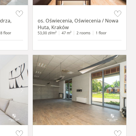
Item 1 of 12
drza,
os. Oświecenia, Oświecenia / Nowa
Huta, Kraków
8 floor
53,00 zł/m²
47 m²
2 rooms
1 floor
Item 1 of 11