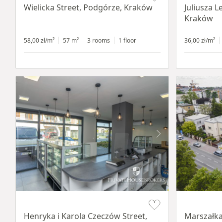
Wielicka Street, Podgórze, Kraków
Juliusza L
Kraków
58,00 zł/m²
57 m²
3 rooms
1 floor
36,00 zł/m²
Item 1 of 10
Item 1 of 11
Henryka i Karola Czeczów Street,
Marszałka