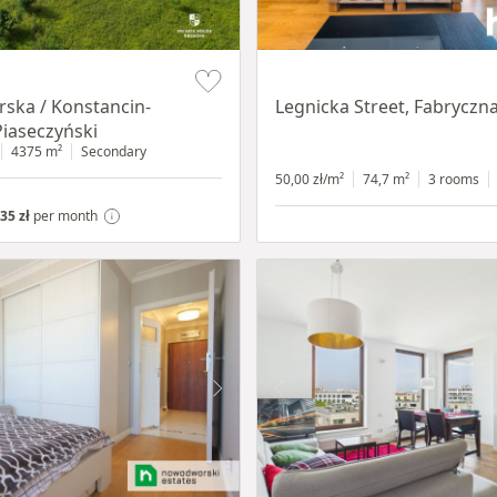
Item 1 of 15
ska / Konstancin-
Legnicka Street, Fabryczn
Piaseczyński
4375 m²
Secondary
50,00 zł/m²
74,7 m²
3 rooms
35 zł
per month