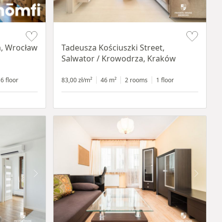
Item 1 of 12
a, Wrocław
Tadeusza Kościuszki Street,
Salwator / Krowodrza, Kraków
6 floor
83,00 zł/m²
46 m²
2 rooms
1 floor