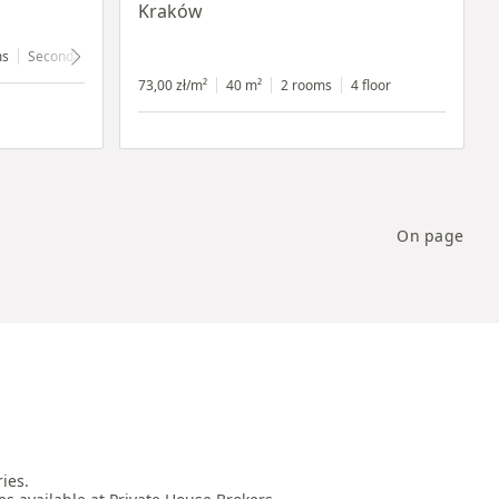
Kraków
ms
Secondary
4 floor
73,00 zł/m²
40 m²
2 rooms
4 floor
On page
es.
