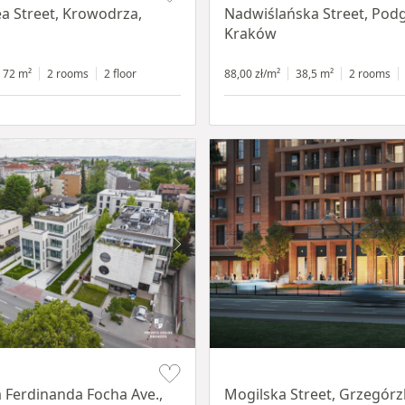
ea Street, Krowodrza,
Nadwiślańska Street, Pod
Kraków
72 m²
2 rooms
2 floor
88,00 zł/m²
38,5 m²
2 rooms
Item 1 of 8
 Ferdinanda Focha Ave.,
Mogilska Street, Grzegórzk