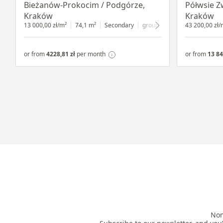
Bieżanów-Prokocim / Podgórze,
Półwsie Z
Kraków
Kraków
13 000,00 zł/m²
74,1 m²
Secondary
ground floor
with shop wind
43 200,00 zł/
or from
4228,81 zł
per month
or from
13 84
Non