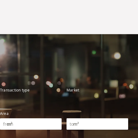
Transaction type
Market
Area
m²
m²