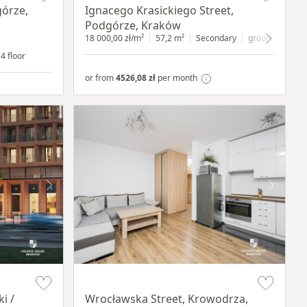
górze,
Ignacego Krasickiego Street,
Podgórze, Kraków
18 000,00 zł/m²
57,2 m²
Secondary
ground floor
wi
4 floor
or from
4526,08 zł
per month
Item 1 of 15
i /
Wrocławska Street, Krowodrza,