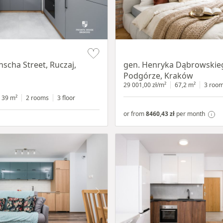
Item 1 of 9
nscha Street, Ruczaj,
gen. Henryka Dąbrowskieg
Podgórze, Kraków
29 001,00 zł/m²
67,2 m²
3 roo
39 m²
2 rooms
3 floor
or from
8460,43 zł
per month