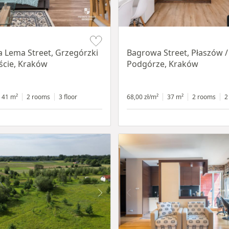
Item 1 of 14
a Lema Street, Grzegórzki
Bagrowa Street, Płaszów /
ście, Kraków
Podgórze, Kraków
41 m²
2 rooms
3 floor
68,00 zł/m²
37 m²
2 rooms
2