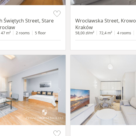
Item 1 of 11
h Świętych Street, Stare
Wrocławska Street, Krowo
rocław
Kraków
47 m²
2 rooms
5 floor
58,00 zł/m²
72,4 m²
4 rooms
Item 1 of 13