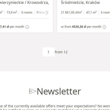
wierzynieckie / Krowodrza,
Śródmieście, Kraków
ow
m²
73,9 m²
3 rooms
Primary
1 floor
21 861,00 zł/m²
47,1 m²
3 roo
7,41 zł
per month
or from
4520,28 zł
per month
from 12
Newsletter
e of the currently available offers meet your expectations? No worri