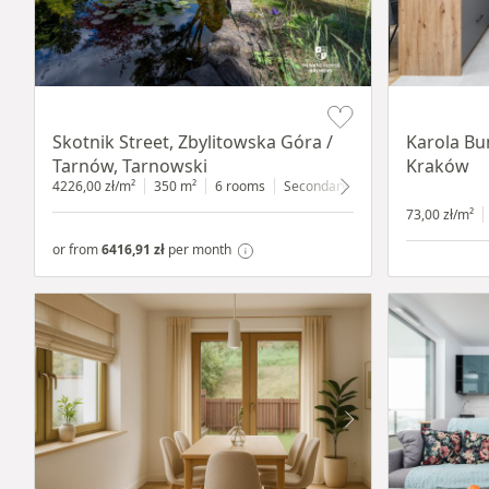
Item 1 of 18
Item 1 of 12
Skotnik Street, Zbylitowska Góra /
Karola Bu
Tarnów, Tarnowski
Kraków
4226,00 zł/m²
350 m²
6 rooms
Secondary
2200 m²
73,00 zł/m²
or from
6416,91 zł
per month