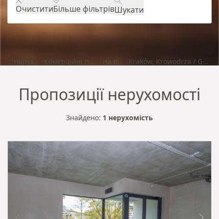
Очистити
Більше фільтрів
Шукати
Нерухомість
Комерційні приміщення
На оренду
Kraków, Krowodrza / Górka Narodowa
Пропозиції нерухомості
Знайдено:
1 нерухомість