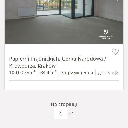
Item 1 of 11
Papierni Prądnickich, Górka Narodowa /
Krowodrza, Kraków
100,00 zł/m²
84,4 m²
3 приміщення
доступно з 28
На сторінці
з 1