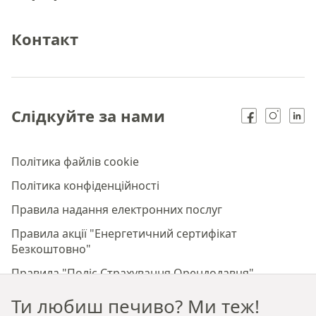
Контакт
Слідкуйте за нами
Політика файлів cookie
Політика конфіденційності
Правила надання електронних послуг
Правила акції "Енергетичний сертифікат
Безкоштовно"
Правила "Поліс Страхування Орендодавця"
Правила акції "Нотаріус Безкоштовно"
Ти любиш печиво? Ми теж!