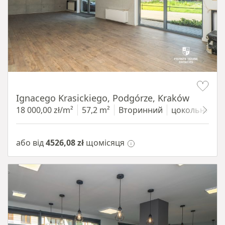
Item 1 of 11
Ignacego Krasickiego, Podgórze, Kraków
18 000,00 zł/m²
57,2 m²
Вторинний
цокольний п
або від
4526,08 zł
щомісяця