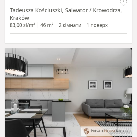
Tadeusza Kościuszki, Salwator / Krowodrza,
Kraków
83,00 zł/m²
46 m²
2 кімнати
1 поверх