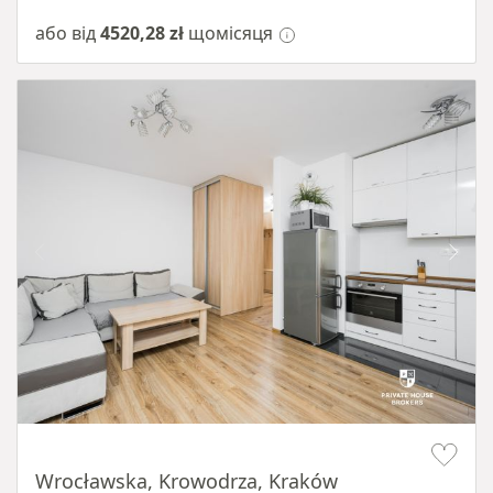
або від
4520,28 zł
щомісяця
Item 1 of 15
Wrocławska, Krowodrza, Kraków