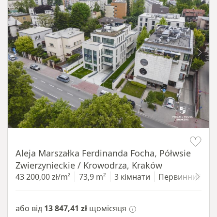
Item 1 of 11
Aleja Marszałka Ferdinanda Focha, Półwsie
Zwierzynieckie / Krowodrza, Kraków
43 200,00 zł/m²
73,9 m²
3 кімнати
Первинний
1
або від
13 847,41 zł
щомісяця