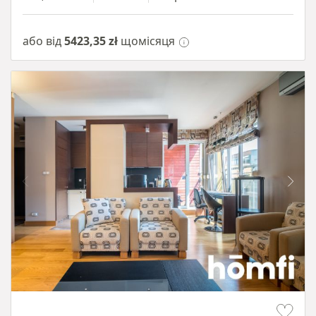
або від
5423,35 zł
щомісяця
Item 1 of 15