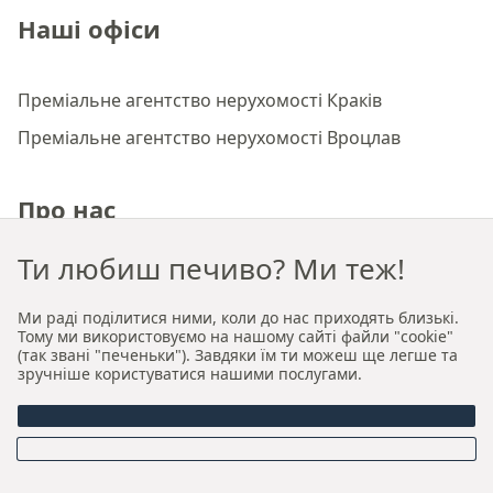
Наші офіси
Преміальне агентство нерухомості Краків
Преміальне агентство нерухомості Вроцлав
Про нас
Ти любиш печиво? Ми теж!
Хто ми
Наша авторська модель продажу та оренди
Ми раді поділитися ними, коли до нас приходять близькі.
Тому ми використовуємо на нашому сайті файли "cookie"
Керівництво
(так звані "печеньки"). Завдяки їм ти можеш ще легше та
зручніше користуватися нашими послугами.
Можливості