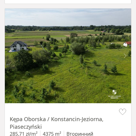
Item 1 of 8
Kępa Oborska / Konstancin-Jeziorna,
Piaseczyński
285,71 zł/m²
4375 m²
Вторинний