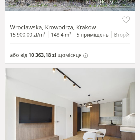
Item 1 of 9
Wrocławska, Krowodrza, Kraków
15 900,00 zł/m²
148,4 m²
5 приміщень
Вторинни
або від
10 363,18 zł
щомісяця