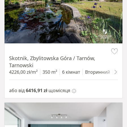
Item 1 of 18
Skotnik, Zbylitowska Góra / Tarnów,
Tarnowski
4226,00 zł/m²
350 m²
6 кімнат
Вторинний
2200
або від
6416,91 zł
щомісяця