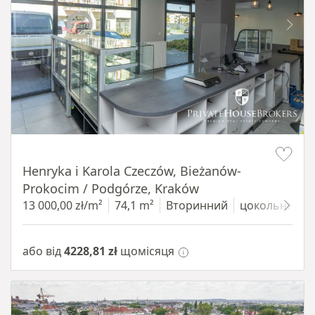
Item 1 of 10
Henryka i Karola Czeczów, Bieżanów-
Prokocim / Podgórze, Kraków
13 000,00 zł/m²
74,1 m²
Вторинний
цокольний п
або від
4228,81 zł
щомісяця