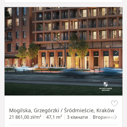
Item 1 of 8
Mogilska, Grzegórzki / Śródmieście, Kraków
21 861,00 zł/m²
47,1 m²
3 кімнати
Вторинний
4