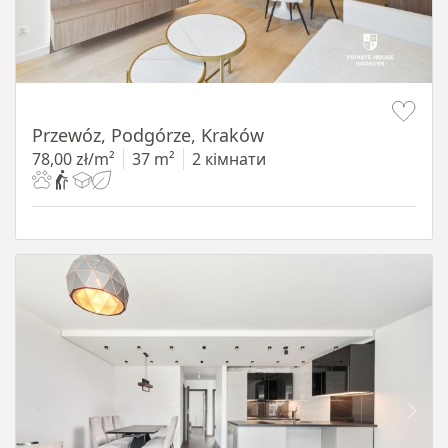
Item 1 of 11
Przewóz, Podgórze, Kraków
78,00 zł/m²
37 m²
2 кімнати