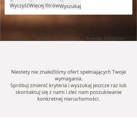
Wyczyść
Więcej fitrów
Wyszukaj
Nieruchomości
Działki / grunty
Na sprzedaż
Kraków, Podgórze / Rybitwy
Niestety nie znaleźliśmy ofert spełniających Twoje
wymagania.
Spróbuj zmienić kryteria i wyszukaj jeszcze raz lub
skontaktuj się z nami i zleć nam poszukiwanie
konkretnej nieruchomości.