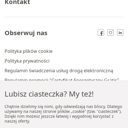
Kontakt
Obserwuj nas
Polityka plików cookie
Polityka prywatności
Regulamin świadczenia usług drogą elektroniczną
Regulamin promocji "Certyfikat Energetyczny Gratis"
Regulamin "Polisa Ubezpieczenia Wynajmującego"
Lubisz ciasteczka? My też!
Regulamin promocji "Notariusz Gratis"
Chętnie dzielimy się nimi, gdy odwiedzają nas bliscy. Dlatego
Regulamin usługi Lekki Start
używamy na naszej stronie plików „cookie” (tzw. "ciasteczek").
Dzięki nim możesz jeszcze łatwiej i wygodniej korzystać z
Regulamin płatności online
naszej oferty.