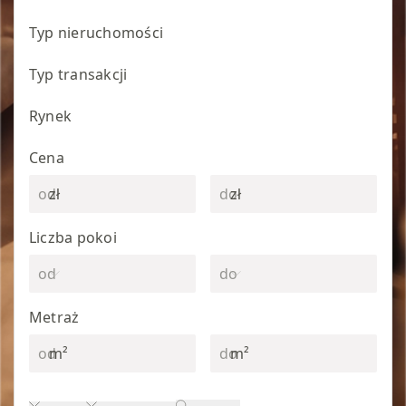
Typ nieruchomości
Typ transakcji
Rynek
Cena
zł
zł
Liczba pokoi
Metraż
m²
m²