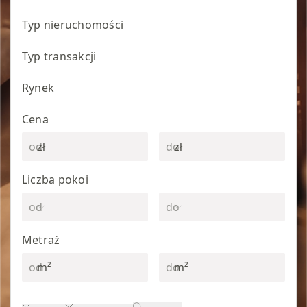
Typ nieruchomości
Typ transakcji
Rynek
Cena
zł
zł
Liczba pokoi
Metraż
m²
m²