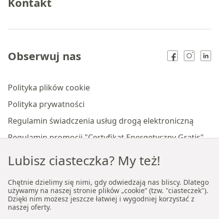
Kontakt
Obserwuj nas
Polityka plików cookie
Polityka prywatności
Regulamin świadczenia usług drogą elektroniczną
Regulamin promocji "Certyfikat Energetyczny Gratis"
Regulamin "Polisa Ubezpieczenia Wynajmującego"
Lubisz ciasteczka? My też!
Regulamin promocji "Notariusz Gratis"
Chętnie dzielimy się nimi, gdy odwiedzają nas bliscy. Dlatego
Regulamin usługi Lekki Start
używamy na naszej stronie plików „cookie” (tzw. "ciasteczek").
Dzięki nim możesz jeszcze łatwiej i wygodniej korzystać z
Regulamin płatności online
naszej oferty.